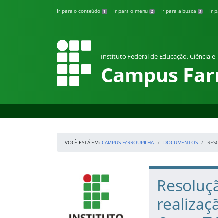
Pular para o conteúdo
Ir para o conteúdo
Ir para o menu
Ir para a busca
Ir 
1
2
3
Instituto Federal de Educação, Ciência e
Campus Far
VOCÊ ESTÁ EM:
CAMPUS FARROUPILHA
DOCUMENTOS
RES
Início da navegação
IFRS
Início do conteúdo
Resoluç
realizaç