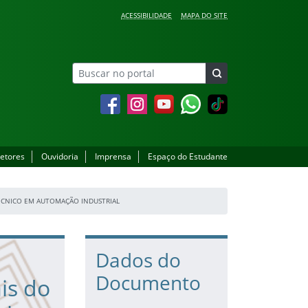
ACESSIBILIDADE
MAPA DO SITE
Facebook
Instagram
YouTube
Whatsapp
setores
Ouvidoria
Imprensa
Espaço do Estudante
 TÉCNICO EM AUTOMAÇÃO INDUSTRIAL
Dados do
Documento
is do