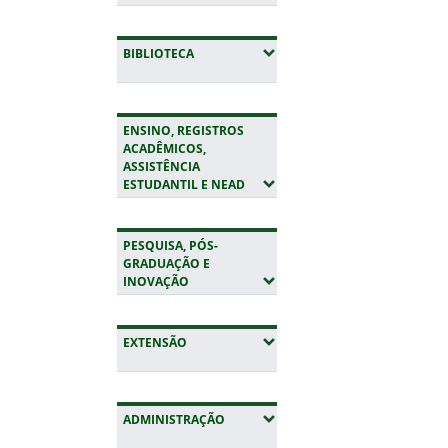
(EXPANDIR SUBMENUS)
BIBLIOTECA
ENSINO, REGISTROS
ACADÊMICOS,
ASSISTÊNCIA
(EXPANDIR SUBMENUS)
ESTUDANTIL E NEAD
PESQUISA, PÓS-
GRADUAÇÃO E
(EXPANDIR SUBMENUS)
INOVAÇÃO
(EXPANDIR SUBMENUS)
EXTENSÃO
(EXPANDIR SUBMENUS)
ADMINISTRAÇÃO