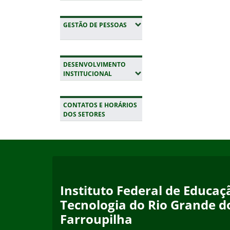
(EXPANDIR SUBMENUS)
GESTÃO DE PESSOAS
DESENVOLVIMENTO
(EXPANDIR SUBMENUS)
INSTITUCIONAL
CONTATOS E HORÁRIOS
DOS SETORES
Início do rodapé
Fim da navegação
Instituto Federal de Educaçã
Tecnologia do Rio Grande d
Farroupilha