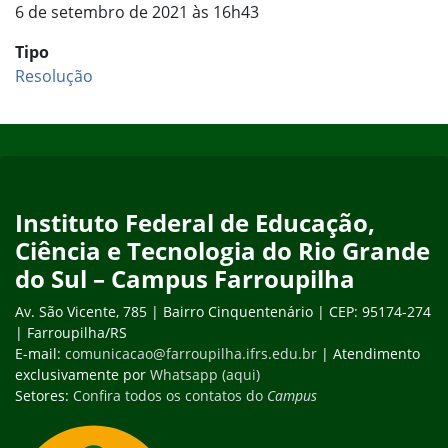
6 de setembro de 2021 às 16h43
Tipo
Resolução
Início do rodapé
Fim do conteúdo
Instituto Federal de Educação,
Ciência e Tecnologia do Rio Grande
do Sul – Campus Farroupilha
Av. São Vicente, 785 | Bairro Cinquentenário | CEP: 95174-274
| Farroupilha/RS
E-mail:
comunicacao@farroupilha.ifrs.edu.br
| Atendimento
exclusivamente por
Whatsapp (aqui)
Setores:
Confira todos os contatos do
Campus