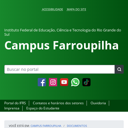
Pular para o conteúdo
ACESSIBILIDADE
MAPA DO SITE
Instituto Federal de Educação, Ciência e Tecnologia do Rio Grande do
Sul
Campus Farroupilha
Facebook
Instagram
YouTube
Whatsapp
Portal do IFRS
Contatos e horários dos setores
Ouvidoria
Imprensa
Espaço do Estudante
VOCÊ ESTÁ EM:
CAMPUS FARROUPILHA
DOCUMENTOS