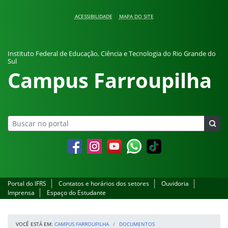
Pular para o conteúdo
ACESSIBILIDADE
MAPA DO SITE
Instituto Federal de Educação, Ciência e Tecnologia do Rio Grande do
Sul
Campus Farroupilha
Facebook
Instagram
YouTube
Whatsapp
Portal do IFRS
Contatos e horários dos setores
Ouvidoria
Imprensa
Espaço do Estudante
VOCÊ ESTÁ EM:
CAMPUS FARROUPILHA
DOCUMENTOS