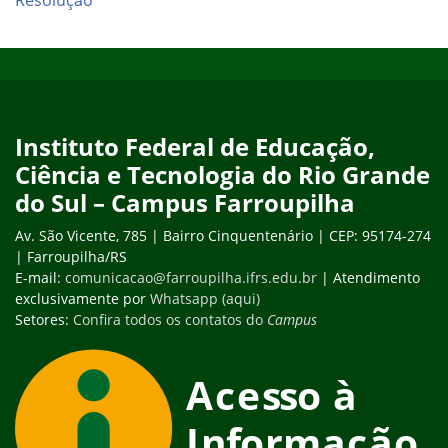
Início do rodapé
Fim do conteúdo
Instituto Federal de Educação,
Ciência e Tecnologia do Rio Grande
do Sul – Campus Farroupilha
Av. São Vicente, 785 | Bairro Cinquentenário | CEP: 95174-274
| Farroupilha/RS
E-mail:
comunicacao@farroupilha.ifrs.edu.br
| Atendimento
exclusivamente por
Whatsapp (aqui)
Setores:
Confira todos os contatos do
Campus