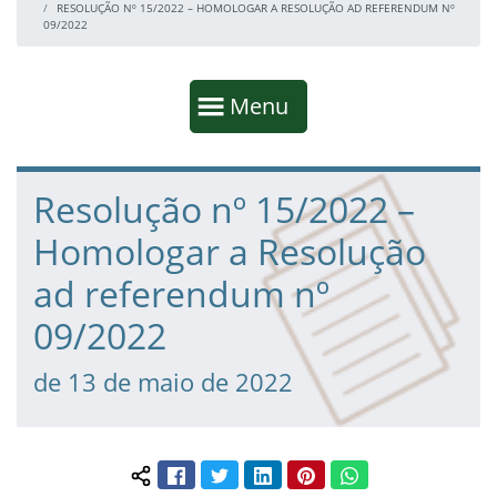
RESOLUÇÃO Nº 15/2022 – HOMOLOGAR A RESOLUÇÃO AD REFERENDUM Nº
09/2022
Início da navegação
Mostrar
Menu
Fim da navegação
Início do conteúdo
Resolução nº 15/2022 –
Homologar a Resolução
ad referendum nº
09/2022
de 13 de maio de 2022
Facebook
Twitter
LinkedIn
Pinterest
WhatsApp
Compartilhar conteúdo: