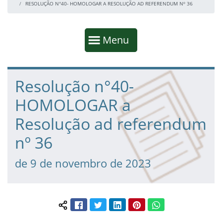
RESOLUÇÃO N°40- HOMOLOGAR A RESOLUÇÃO AD REFERENDUM Nº 36
Início da navegação
Mostrar
Menu
Fim da navegação
Início do conteúdo
Resolução n°40-
HOMOLOGAR a
Resolução ad referendum
nº 36
de 9 de novembro de 2023
Facebook
Twitter
LinkedIn
Pinterest
WhatsApp
Compartilhar conteúdo: