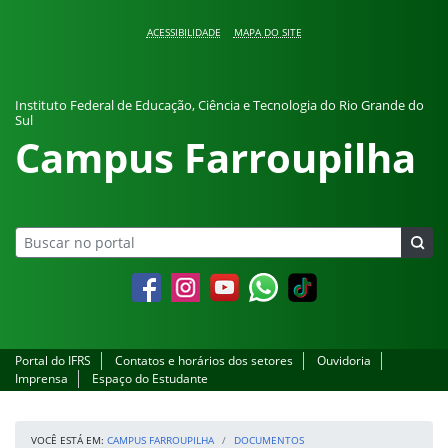
Pular para o conteúdo
ACESSIBILIDADE
MAPA DO SITE
Instituto Federal de Educação, Ciência e Tecnologia do Rio Grande do
Sul
Campus Farroupilha
Facebook
Instagram
YouTube
Whatsapp
Portal do IFRS
Contatos e horários dos setores
Ouvidoria
Imprensa
Espaço do Estudante
VOCÊ ESTÁ EM:
CAMPUS FARROUPILHA
DOCUMENTOS