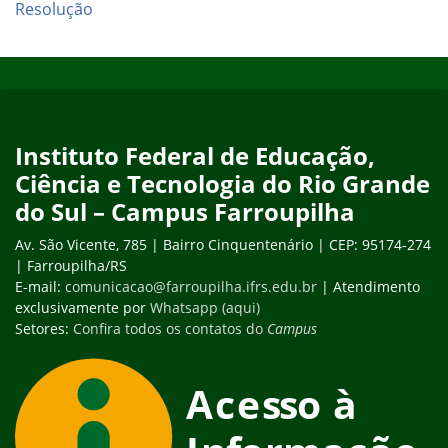
Resolução
Início do rodapé
Fim do conteúdo
Instituto Federal de Educação,
Ciência e Tecnologia do Rio Grande
do Sul – Campus Farroupilha
Av. São Vicente, 785 | Bairro Cinquentenário | CEP: 95174-274
| Farroupilha/RS
E-mail:
comunicacao@farroupilha.ifrs.edu.br
| Atendimento
exclusivamente por
Whatsapp (aqui)
Setores:
Confira todos os contatos do
Campus