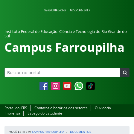
Pular para o conteúdo
ACESSIBILIDADE
MAPA DO SITE
Instituto Federal de Educação, Ciência e Tecnologia do Rio Grande do
Sul
Campus Farroupilha
Facebook
Instagram
YouTube
Whatsapp
Portal do IFRS
Contatos e horários dos setores
Ouvidoria
Imprensa
Espaço do Estudante
VOCÊ ESTÁ EM:
CAMPUS FARROUPILHA
DOCUMENTOS