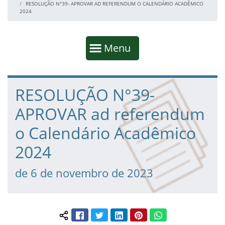
RESOLUÇÃO N°39- APROVAR AD REFERENDUM O CALENDÁRIO ACADÊMICO
2024
Início da navegação
Mostrar
Menu
Fim da navegação
Início do conteúdo
RESOLUÇÃO N°39-
APROVAR ad referendum
o Calendário Acadêmico
2024
de 6 de novembro de 2023
Facebook
Twitter
LinkedIn
Pinterest
WhatsApp
Compartilhar conteúdo: