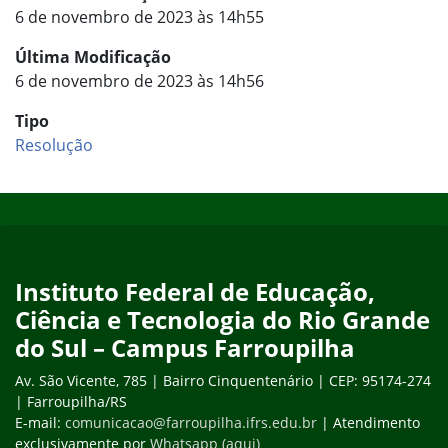
6 de novembro de 2023 às 14h55
Última Modificação
6 de novembro de 2023 às 14h56
Tipo
Resolução
Início do rodapé
Fim do conteúdo
Instituto Federal de Educação,
Ciência e Tecnologia do Rio Grande
do Sul – Campus Farroupilha
Av. São Vicente, 785 | Bairro Cinquentenário | CEP: 95174-274
| Farroupilha/RS
E-mail:
comunicacao@farroupilha.ifrs.edu.br
| Atendimento
exclusivamente por
Whatsapp (aqui)