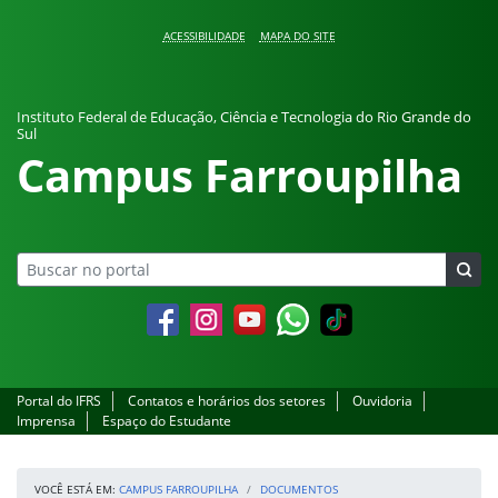
Pular para o conteúdo
ACESSIBILIDADE
MAPA DO SITE
Instituto Federal de Educação, Ciência e Tecnologia do Rio Grande do
Sul
Campus Farroupilha
Facebook
Instagram
YouTube
Whatsapp
Portal do IFRS
Contatos e horários dos setores
Ouvidoria
Imprensa
Espaço do Estudante
VOCÊ ESTÁ EM:
CAMPUS FARROUPILHA
DOCUMENTOS