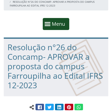
RESOLUÇÃO N°26 DO CONCAMP- APROVAR A PROPOSTA DO CAMPUS
FARROUPILHA AO EDITAL IFRS 12-2023
Início da navegação
Mostrar
Menu
Fim da navegação
Início do conteúdo
Resolução n°26 do
Concamp- APROVAR a
proposta do campus
Farroupilha ao Edital IFRS
12-2023
Facebook
Twitter
LinkedIn
Pinterest
WhatsApp
Compartilhar conteúdo: