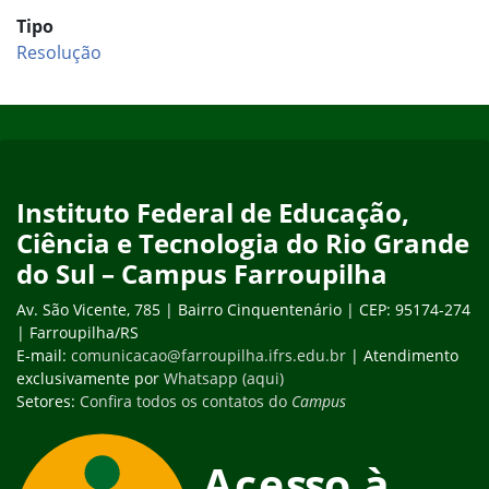
Tipo
Resolução
Início do rodapé
Fim do conteúdo
Instituto Federal de Educação,
Ciência e Tecnologia do Rio Grande
do Sul – Campus Farroupilha
Av. São Vicente, 785 | Bairro Cinquentenário | CEP: 95174-274
| Farroupilha/RS
E-mail:
comunicacao@farroupilha.ifrs.edu.br
| Atendimento
exclusivamente por
Whatsapp (aqui)
Setores:
Confira todos os contatos do
Campus