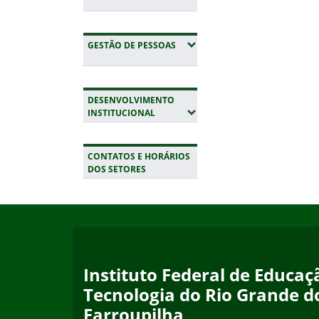
(EXPANDIR SUBMENUS)
GESTÃO DE PESSOAS
DESENVOLVIMENTO
(EXPANDIR SUBMENUS)
INSTITUCIONAL
CONTATOS E HORÁRIOS
DOS SETORES
Início do rodapé
Fim da navegação
Instituto Federal de Educaçã
Tecnologia do Rio Grande d
Farroupilha