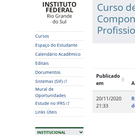
Curso d
Compone
Profissi
Cursos
Espaço do Estudante
Calendário Acadêmico
Editais
Documentos
Publicado
Sistemas (SIF)
em
A
Mural de
Oportunidades
20/11/2020
R
Estude no IFRS
21:33
d
Links Úteis
Fim do conteúdo
(EXPANDIR SUBMENUS)
INSTITUCIONAL