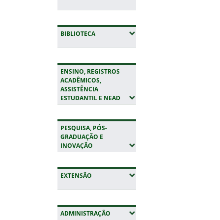
(EXPANDIR SUBMENUS)
BIBLIOTECA
ENSINO, REGISTROS
ACADÊMICOS,
ASSISTÊNCIA
(EXPANDIR SUBMENUS)
ESTUDANTIL E NEAD
PESQUISA, PÓS-
GRADUAÇÃO E
(EXPANDIR SUBMENUS)
INOVAÇÃO
(EXPANDIR SUBMENUS)
EXTENSÃO
(EXPANDIR SUBMENUS)
ADMINISTRAÇÃO