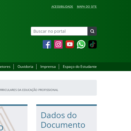
ACESSIBILIDADE
MAPA DO SITE
Facebook
Instagram
YouTube
Whatsapp
setores
Ouvidoria
Imprensa
Espaço do Estudante
RRICULARES DA EDUCAÇÃO PROFISSIONAL
Dados do
Documento
o