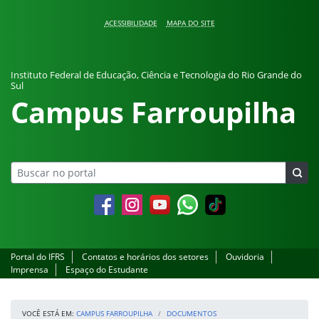
Pular para o conteúdo
ACESSIBILIDADE
MAPA DO SITE
Instituto Federal de Educação, Ciência e Tecnologia do Rio Grande do
Sul
Campus Farroupilha
Facebook
Instagram
YouTube
Whatsapp
Portal do IFRS
Contatos e horários dos setores
Ouvidoria
Imprensa
Espaço do Estudante
VOCÊ ESTÁ EM:
CAMPUS FARROUPILHA
DOCUMENTOS