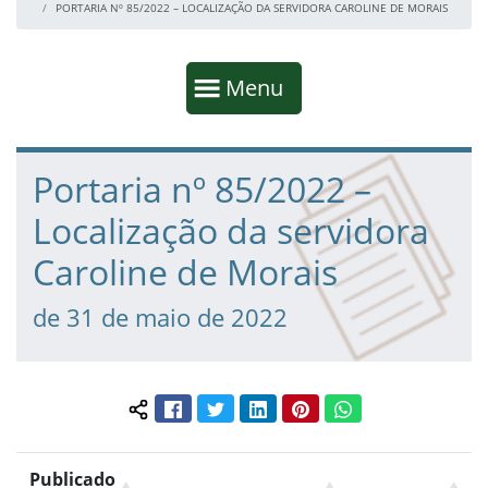
PORTARIA Nº 85/2022 – LOCALIZAÇÃO DA SERVIDORA CAROLINE DE MORAIS
Início da navegação
Mostrar
Menu
Fim da navegação
Início do conteúdo
Portaria nº 85/2022 –
Localização da servidora
Caroline de Morais
de 31 de maio de 2022
Facebook
Twitter
LinkedIn
Pinterest
WhatsApp
Compartilhar conteúdo:
Publicado