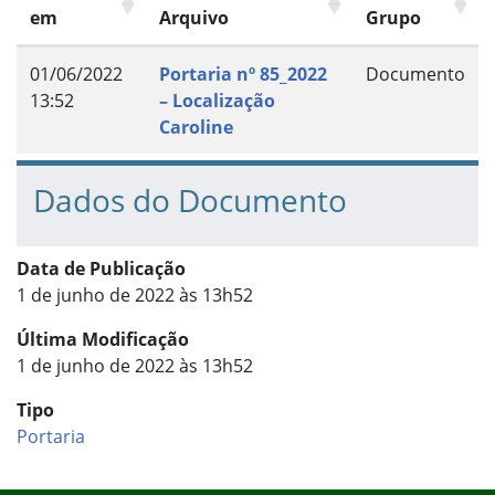
em
Arquivo
Grupo
01/06/2022
Portaria nº 85_2022
Documento
13:52
– Localização
Caroline
Dados do Documento
Data de Publicação
1 de junho de 2022 às 13h52
Última Modificação
1 de junho de 2022 às 13h52
Tipo
Portaria
Início do rodapé
Fim do conteúdo