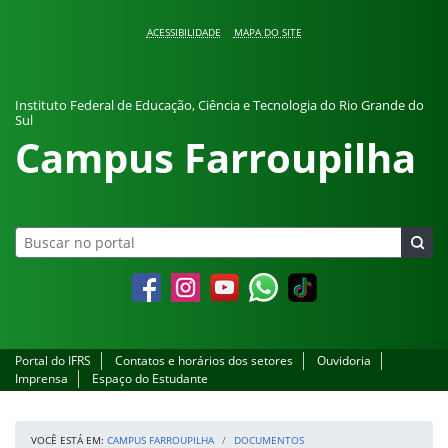
Pular para o conteúdo
ACESSIBILIDADE
MAPA DO SITE
Instituto Federal de Educação, Ciência e Tecnologia do Rio Grande do
Sul
Campus Farroupilha
Facebook
Instagram
YouTube
Whatsapp
Portal do IFRS
Contatos e horários dos setores
Ouvidoria
Imprensa
Espaço do Estudante
VOCÊ ESTÁ EM:
CAMPUS FARROUPILHA
DOCUMENTOS