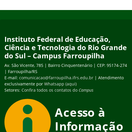
Início do rodapé
Fim do conteúdo
Instituto Federal de Educação,
Ciência e Tecnologia do Rio Grande
do Sul – Campus Farroupilha
Av. São Vicente, 785 | Bairro Cinquentenário | CEP: 95174-274
| Farroupilha/RS
E-mail:
comunicacao@farroupilha.ifrs.edu.br
| Atendimento
exclusivamente por
Whatsapp (aqui)
Setores:
Confira todos os contatos do
Campus