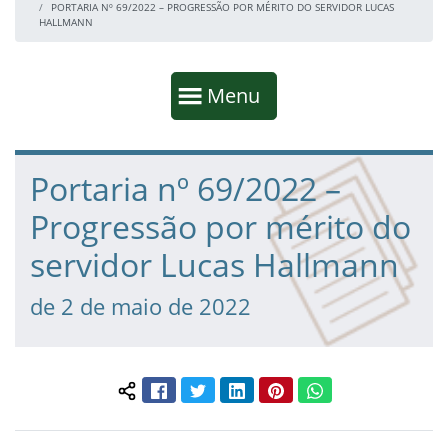
PORTARIA Nº 69/2022 – PROGRESSÃO POR MÉRITO DO SERVIDOR LUCAS
HALLMANN
Início da navegação
Mostrar
Menu
Fim da navegação
Início do conteúdo
Portaria nº 69/2022 –
Progressão por mérito do
servidor Lucas Hallmann
de 2 de maio de 2022
Facebook
Twitter
LinkedIn
Pinterest
WhatsApp
Compartilhar conteúdo: