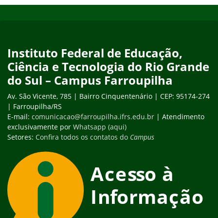
Início do rodapé
Fim do conteúdo
Instituto Federal de Educação,
Ciência e Tecnologia do Rio Grande
do Sul – Campus Farroupilha
Av. São Vicente, 785 | Bairro Cinquentenário | CEP: 95174-274
| Farroupilha/RS
E-mail:
comunicacao@farroupilha.ifrs.edu.br
| Atendimento
exclusivamente por
Whatsapp (aqui)
Setores:
Confira todos os contatos do
Campus