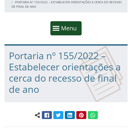
PORTARIA Nº 155/2022 – ESTABELECER ORIENTAÇÕES A CERCA DO RECESSO
DE FINAL DE ANO
Início da navegação
Mostrar
Menu
Fim da navegação
Início do conteúdo
Portaria nº 155/2022 –
Estabelecer orientações a
cerca do recesso de final
de ano
Facebook
Twitter
LinkedIn
Pinterest
WhatsApp
Compartilhar conteúdo: