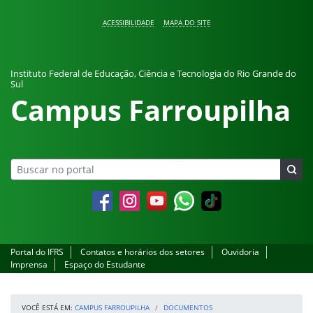
Pular para o conteúdo
ACESSIBILIDADE
MAPA DO SITE
Instituto Federal de Educação, Ciência e Tecnologia do Rio Grande do
Sul
Campus Farroupilha
Facebook
Instagram
YouTube
Whatsapp
Portal do IFRS
Contatos e horários dos setores
Ouvidoria
Imprensa
Espaço do Estudante
VOCÊ ESTÁ EM:
CAMPUS FARROUPILHA
DOCUMENTOS