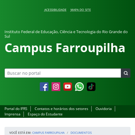
Pular para o conteúdo
ACESSIBILIDADE
MAPA DO SITE
Instituto Federal de Educação, Ciência e Tecnologia do Rio Grande do
Sul
Campus Farroupilha
Facebook
Instagram
YouTube
Whatsapp
Portal do IFRS
Contatos e horários dos setores
Ouvidoria
Imprensa
Espaço do Estudante
VOCÊ ESTÁ EM:
CAMPUS FARROUPILHA
DOCUMENTOS