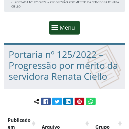
PORTARIA Nº 125/2022 – PROGRESSÃO POR MÉRITO DA SERVIDORA RENATA
CIELLO
Início da navegação
Mostrar
Menu
Fim da navegação
Início do conteúdo
Portaria nº 125/2022 –
Progressão por mérito da
servidora Renata Ciello
Facebook
Twitter
LinkedIn
Pinterest
WhatsApp
Compartilhar conteúdo:
Publicado
em
Arquivo
Grupo