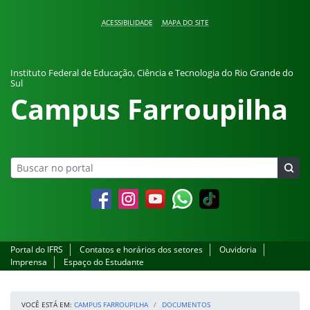
Pular para o conteúdo
ACESSIBILIDADE
MAPA DO SITE
Instituto Federal de Educação, Ciência e Tecnologia do Rio Grande do
Sul
Campus Farroupilha
Facebook
Instagram
YouTube
Whatsapp
Portal do IFRS
Contatos e horários dos setores
Ouvidoria
Imprensa
Espaço do Estudante
VOCÊ ESTÁ EM:
CAMPUS FARROUPILHA
DOCUMENTOS