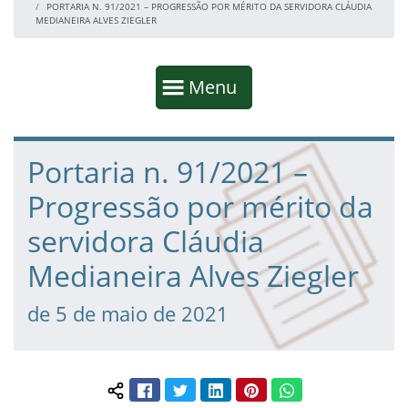
PORTARIA N. 91/2021 – PROGRESSÃO POR MÉRITO DA SERVIDORA CLÁUDIA
MEDIANEIRA ALVES ZIEGLER
Início da navegação
Mostrar
Menu
Fim da navegação
Início do conteúdo
Portaria n. 91/2021 –
Progressão por mérito da
servidora Cláudia
Medianeira Alves Ziegler
de 5 de maio de 2021
Facebook
Twitter
LinkedIn
Pinterest
WhatsApp
Compartilhar conteúdo: