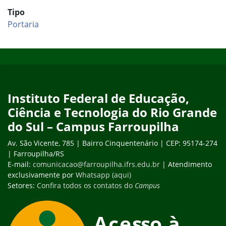
Tipo
Portaria
Início do rodapé
Fim do conteúdo
Instituto Federal de Educação,
Ciência e Tecnologia do Rio Grande
do Sul – Campus Farroupilha
Av. São Vicente, 785 | Bairro Cinquentenário | CEP: 95174-274
| Farroupilha/RS
E-mail:
comunicacao@farroupilha.ifrs.edu.br
| Atendimento
exclusivamente por
Whatsapp (aqui)
Setores:
Confira todos os contatos do
Campus