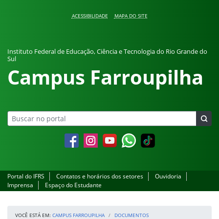
Pular para o conteúdo
ACESSIBILIDADE
MAPA DO SITE
Instituto Federal de Educação, Ciência e Tecnologia do Rio Grande do
Sul
Campus Farroupilha
Facebook
Instagram
YouTube
Whatsapp
Portal do IFRS
Contatos e horários dos setores
Ouvidoria
Imprensa
Espaço do Estudante
VOCÊ ESTÁ EM:
CAMPUS FARROUPILHA
DOCUMENTOS