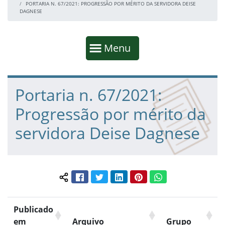
PORTARIA N. 67/2021: PROGRESSÃO POR MÉRITO DA SERVIDORA DEISE
DAGNESE
Início da navegação
Mostrar
Menu
Fim da navegação
Início do conteúdo
Portaria n. 67/2021:
Progressão por mérito da
servidora Deise Dagnese
Facebook
Twitter
LinkedIn
Pinterest
WhatsApp
Compartilhar conteúdo:
Publicado
em
Arquivo
Grupo