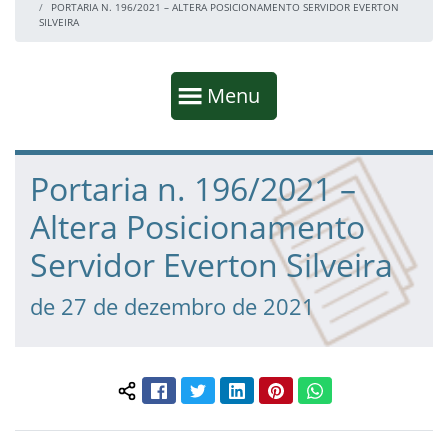
PORTARIA N. 196/2021 – ALTERA POSICIONAMENTO SERVIDOR EVERTON
SILVEIRA
Início da navegação
Mostrar
Menu
Fim da navegação
Início do conteúdo
Portaria n. 196/2021 –
Altera Posicionamento
Servidor Everton Silveira
de 27 de dezembro de 2021
Facebook
Twitter
LinkedIn
Pinterest
WhatsApp
Compartilhar conteúdo: