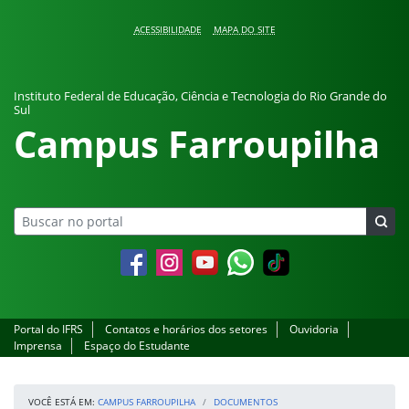
Pular para o conteúdo
ACESSIBILIDADE
MAPA DO SITE
Instituto Federal de Educação, Ciência e Tecnologia do Rio Grande do
Sul
Campus Farroupilha
Facebook
Instagram
YouTube
Whatsapp
Portal do IFRS
Contatos e horários dos setores
Ouvidoria
Imprensa
Espaço do Estudante
VOCÊ ESTÁ EM:
CAMPUS FARROUPILHA
DOCUMENTOS