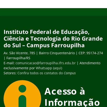
Início do rodapé
Fim do conteúdo
Instituto Federal de Educação,
Ciência e Tecnologia do Rio Grande
do Sul – Campus Farroupilha
Av. São Vicente, 785 | Bairro Cinquentenário | CEP: 95174-274
| Farroupilha/RS
E-mail:
comunicacao@farroupilha.ifrs.edu.br
| Atendimento
exclusivamente por
Whatsapp (aqui)
Setores:
Confira todos os contatos do
Campus