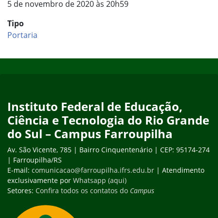
5 de novembro de 2020 às 20h59
Tipo
Portaria
Início do rodapé
Fim do conteúdo
Instituto Federal de Educação,
Ciência e Tecnologia do Rio Grande
do Sul – Campus Farroupilha
Av. São Vicente, 785 | Bairro Cinquentenário | CEP: 95174-274
| Farroupilha/RS
E-mail:
comunicacao@farroupilha.ifrs.edu.br
| Atendimento
exclusivamente por
Whatsapp (aqui)
Setores:
Confira todos os contatos do
Campus