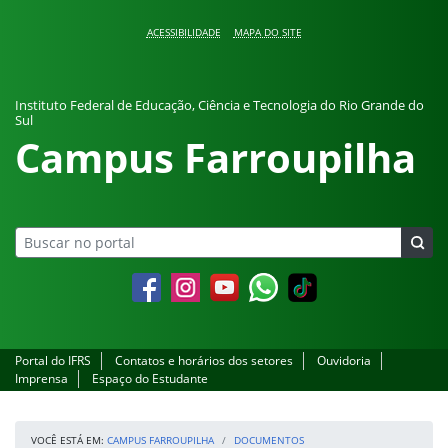
Pular para o conteúdo
ACESSIBILIDADE
MAPA DO SITE
Instituto Federal de Educação, Ciência e Tecnologia do Rio Grande do
Sul
Campus Farroupilha
Facebook
Instagram
YouTube
Whatsapp
Portal do IFRS
Contatos e horários dos setores
Ouvidoria
Imprensa
Espaço do Estudante
VOCÊ ESTÁ EM:
CAMPUS FARROUPILHA
DOCUMENTOS