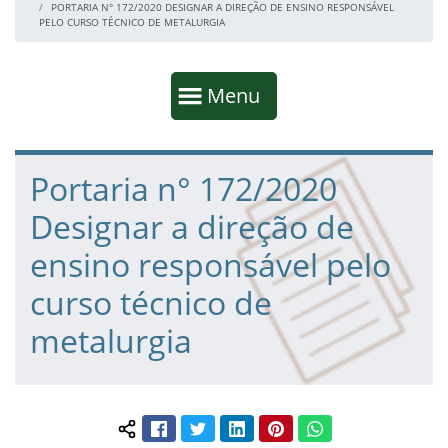
PORTARIA N° 172/2020 DESIGNAR A DIREÇÃO DE ENSINO RESPONSÁVEL
PELO CURSO TÉCNICO DE METALURGIA
Início da navegação
Mostrar
Menu
Fim da navegação
Início do conteúdo
Portaria n° 172/2020
Designar a direção de
ensino responsável pelo
curso técnico de
metalurgia
Facebook
Twitter
LinkedIn
Pinterest
WhatsApp
Compartilhar conteúdo: