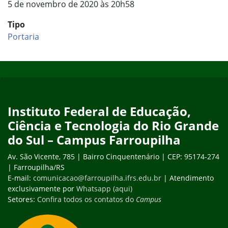
5 de novembro de 2020 às 20h58
Tipo
Portaria
Início do rodapé
Fim do conteúdo
Instituto Federal de Educação,
Ciência e Tecnologia do Rio Grande
do Sul – Campus Farroupilha
Av. São Vicente, 785 | Bairro Cinquentenário | CEP: 95174-274
| Farroupilha/RS
E-mail:
comunicacao@farroupilha.ifrs.edu.br
| Atendimento
exclusivamente por
Whatsapp (aqui)
Setores:
Confira todos os contatos do
Campus