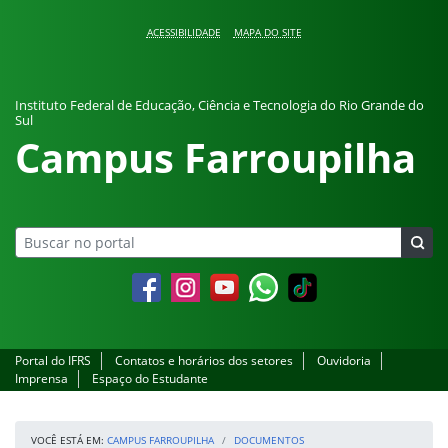
Pular para o conteúdo
ACESSIBILIDADE
MAPA DO SITE
Instituto Federal de Educação, Ciência e Tecnologia do Rio Grande do
Sul
Campus Farroupilha
Facebook
Instagram
YouTube
Whatsapp
Portal do IFRS
Contatos e horários dos setores
Ouvidoria
Imprensa
Espaço do Estudante
VOCÊ ESTÁ EM:
CAMPUS FARROUPILHA
DOCUMENTOS