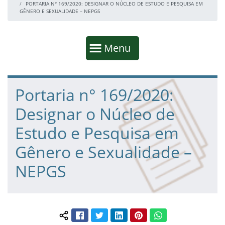
PORTARIA N° 169/2020: DESIGNAR O NÚCLEO DE ESTUDO E PESQUISA EM
GÊNERO E SEXUALIDADE – NEPGS
Início da navegação
Mostrar
Menu
Fim da navegação
Início do conteúdo
Portaria n° 169/2020:
Designar o Núcleo de
Estudo e Pesquisa em
Gênero e Sexualidade –
NEPGS
Facebook
Twitter
LinkedIn
Pinterest
WhatsApp
Compartilhar conteúdo: