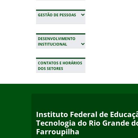
(EXPANDIR SUBMENUS)
GESTÃO DE PESSOAS
DESENVOLVIMENTO
(EXPANDIR SUBMENUS)
INSTITUCIONAL
CONTATOS E HORÁRIOS
DOS SETORES
Início do rodapé
Fim da navegação
Instituto Federal de Educaçã
Tecnologia do Rio Grande d
Farroupilha