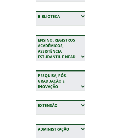
(EXPANDIR SUBMENUS)
BIBLIOTECA
ENSINO, REGISTROS
ACADÊMICOS,
ASSISTÊNCIA
(EXPANDIR SUBMENUS)
ESTUDANTIL E NEAD
PESQUISA, PÓS-
GRADUAÇÃO E
(EXPANDIR SUBMENUS)
INOVAÇÃO
(EXPANDIR SUBMENUS)
EXTENSÃO
(EXPANDIR SUBMENUS)
ADMINISTRAÇÃO