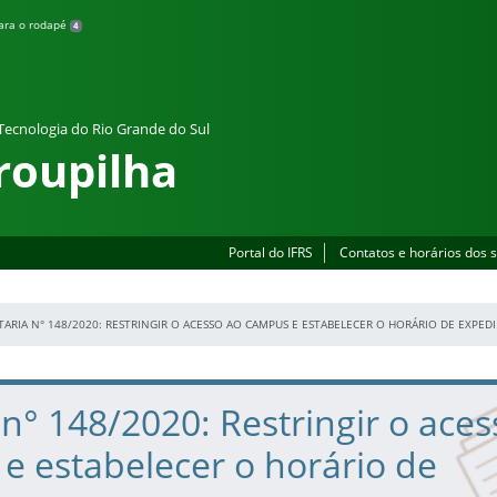
para o rodapé
4
 Tecnologia do Rio Grande do Sul
roupilha
Portal do IFRS
Contatos e horários dos 
TARIA N° 148/2020: RESTRINGIR O ACESSO AO CAMPUS E ESTABELECER O HORÁRIO DE EXPE
 n° 148/2020: Restringir o ace
e estabelecer o horário de