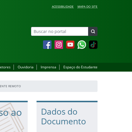
ACESSIBILIDADE
MAPA DO SITE
Facebook
Instagram
YouTube
Whatsapp
setores
Ouvidoria
Imprensa
Espaço do Estudante
DIENTE REMOTO
sso ao
Dados do
Documento