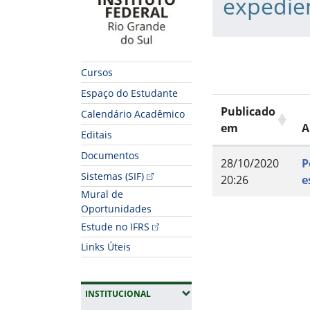
expedie
Cursos
Espaço do Estudante
Publicado
Calendário Acadêmico
em
A
Editais
Documentos
28/10/2020
P
Sistemas (SIF)
20:26
e
Mural de
Fim do conteúdo
Oportunidades
Estude no IFRS
Links Úteis
(EXPANDIR SUBMENUS)
INSTITUCIONAL