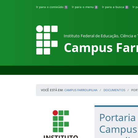
Pular para o conteúdo
Ir para o conteúdo
Ir para o menu
Ir para a busca
Ir 
1
2
3
Instituto Federal de Educação, Ciência e
Campus Far
VOCÊ ESTÁ EM:
CAMPUS FARROUPILHA
DOCUMENTOS
POR
Início da navegação
IFRS
Início do conteúdo
Portaria
Campus 