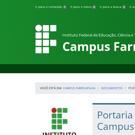
Pular para o conteúdo
Ir para o conteúdo
Ir para o menu
Ir para a busca
Ir 
1
2
3
Instituto Federal de Educação, Ciência e
Campus Far
VOCÊ ESTÁ EM:
CAMPUS FARROUPILHA
DOCUMENTOS
POR
Início da navegação
IFRS
Início do conteúdo
Portaria
Campus 