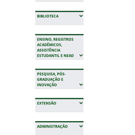
(EXPANDIR SUBMENUS)
BIBLIOTECA
ENSINO, REGISTROS
ACADÊMICOS,
ASSISTÊNCIA
(EXPANDIR SUBMENUS)
ESTUDANTIL E NEAD
PESQUISA, PÓS-
GRADUAÇÃO E
(EXPANDIR SUBMENUS)
INOVAÇÃO
(EXPANDIR SUBMENUS)
EXTENSÃO
(EXPANDIR SUBMENUS)
ADMINISTRAÇÃO