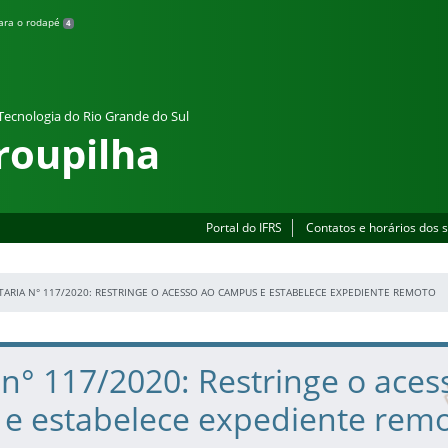
para o rodapé
4
 Tecnologia do Rio Grande do Sul
roupilha
Portal do IFRS
Contatos e horários dos 
TARIA N° 117/2020: RESTRINGE O ACESSO AO CAMPUS E ESTABELECE EXPEDIENTE REMOTO
 n° 117/2020: Restringe o aces
e estabelece expediente rem