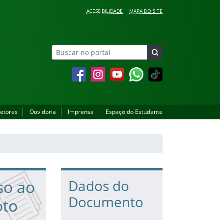
ACESSIBILIDADE
MAPA DO SITE
Facebook
Instagram
YouTube
Whatsapp
setores
Ouvidoria
Imprensa
Espaço do Estudante
so ao
Dados do
Documento
oto