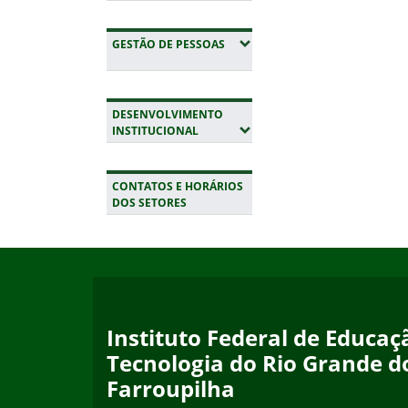
(EXPANDIR SUBMENUS)
GESTÃO DE PESSOAS
DESENVOLVIMENTO
(EXPANDIR SUBMENUS)
INSTITUCIONAL
CONTATOS E HORÁRIOS
DOS SETORES
Início do rodapé
Fim da navegação
Instituto Federal de Educaçã
Tecnologia do Rio Grande d
Farroupilha