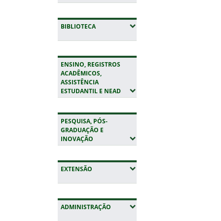
(EXPANDIR SUBMENUS)
BIBLIOTECA
ENSINO, REGISTROS
ACADÊMICOS,
ASSISTÊNCIA
(EXPANDIR SUBMENUS)
ESTUDANTIL E NEAD
PESQUISA, PÓS-
GRADUAÇÃO E
(EXPANDIR SUBMENUS)
INOVAÇÃO
(EXPANDIR SUBMENUS)
EXTENSÃO
(EXPANDIR SUBMENUS)
ADMINISTRAÇÃO