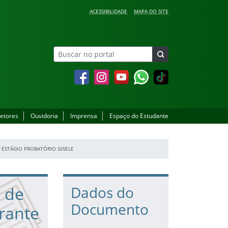
ACESSIBILIDADE
MAPA DO SITE
Facebook
Instagram
YouTube
Whatsapp
setores
Ouvidoria
Imprensa
Espaço do Estudante
 ESTÁGIO PROBATÓRIO GISELE
o de
Dados do
Documento
rante