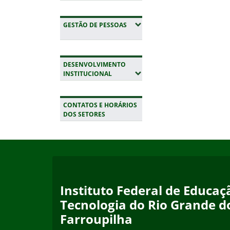
(EXPANDIR SUBMENUS)
GESTÃO DE PESSOAS
DESENVOLVIMENTO
(EXPANDIR SUBMENUS)
INSTITUCIONAL
CONTATOS E HORÁRIOS
DOS SETORES
Início do rodapé
Fim da navegação
Instituto Federal de Educaçã
Tecnologia do Rio Grande d
Farroupilha