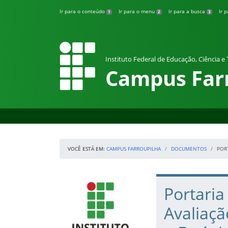
Pular para o conteúdo
Ir para o conteúdo
Ir para o menu
Ir para a busca
Ir 
1
2
3
Instituto Federal de Educação, Ciência e
Campus Far
VOCÊ ESTÁ EM:
CAMPUS FARROUPILHA
DOCUMENTOS
POR
Início da navegação
IFRS
Início do conteúdo
Portaria
Avaliaç