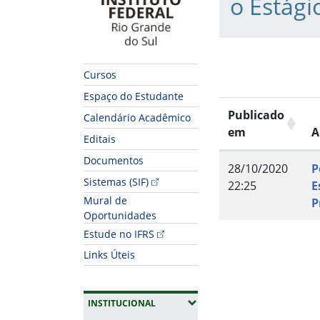
o Estági
Cursos
Espaço do Estudante
Publicado
Calendário Acadêmico
em
A
Editais
Documentos
28/10/2020
P
Sistemas (SIF)
22:25
E
Mural de
P
Oportunidades
Fim do conteúdo
Estude no IFRS
Links Úteis
(EXPANDIR SUBMENUS)
INSTITUCIONAL