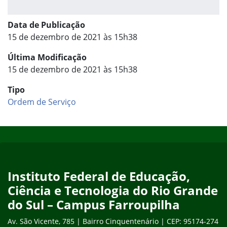
Data de Publicação
15 de dezembro de 2021 às 15h38
Última Modificação
15 de dezembro de 2021 às 15h38
Tipo
Ordem de Serviço
Início do rodapé
Fim do conteúdo
Instituto Federal de Educação,
Ciência e Tecnologia do Rio Grande
do Sul – Campus Farroupilha
Av. São Vicente, 785 | Bairro Cinquentenário | CEP: 95174-274