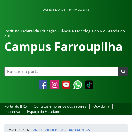
Pular para o conteúdo
ACESSIBILIDADE
MAPA DO SITE
Instituto Federal de Educação, Ciência e Tecnologia do Rio Grande do
Sul
Campus Farroupilha
Facebook
Instagram
YouTube
Whatsapp
Portal do IFRS
Contatos e horários dos setores
Ouvidoria
Imprensa
Espaço do Estudante
VOCÊ ESTÁ EM:
CAMPUS FARROUPILHA
DOCUMENTOS