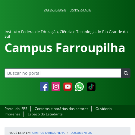
Pular para o conteúdo
ACESSIBILIDADE
MAPA DO SITE
Instituto Federal de Educação, Ciência e Tecnologia do Rio Grande do
Sul
Campus Farroupilha
Facebook
Instagram
YouTube
Whatsapp
Portal do IFRS
Contatos e horários dos setores
Ouvidoria
Imprensa
Espaço do Estudante
VOCÊ ESTÁ EM:
CAMPUS FARROUPILHA
DOCUMENTOS