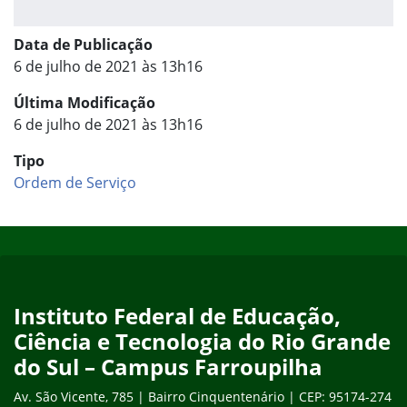
Data de Publicação
6 de julho de 2021 às 13h16
Última Modificação
6 de julho de 2021 às 13h16
Tipo
Ordem de Serviço
Início do rodapé
Fim do conteúdo
Instituto Federal de Educação,
Ciência e Tecnologia do Rio Grande
do Sul – Campus Farroupilha
Av. São Vicente, 785 | Bairro Cinquentenário | CEP: 95174-274