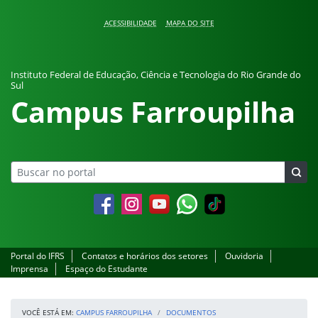
Pular para o conteúdo
ACESSIBILIDADE
MAPA DO SITE
Instituto Federal de Educação, Ciência e Tecnologia do Rio Grande do
Sul
Campus Farroupilha
Facebook
Instagram
YouTube
Whatsapp
Portal do IFRS
Contatos e horários dos setores
Ouvidoria
Imprensa
Espaço do Estudante
VOCÊ ESTÁ EM:
CAMPUS FARROUPILHA
DOCUMENTOS