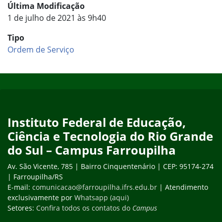
Última Modificação
1 de julho de 2021 às 9h40
Tipo
Ordem de Serviço
Início do rodapé
Fim do conteúdo
Instituto Federal de Educação,
Ciência e Tecnologia do Rio Grande
do Sul – Campus Farroupilha
Av. São Vicente, 785 | Bairro Cinquentenário | CEP: 95174-274
| Farroupilha/RS
E-mail:
comunicacao@farroupilha.ifrs.edu.br
| Atendimento
exclusivamente por
Whatsapp (aqui)
Setores:
Confira todos os contatos do
Campus