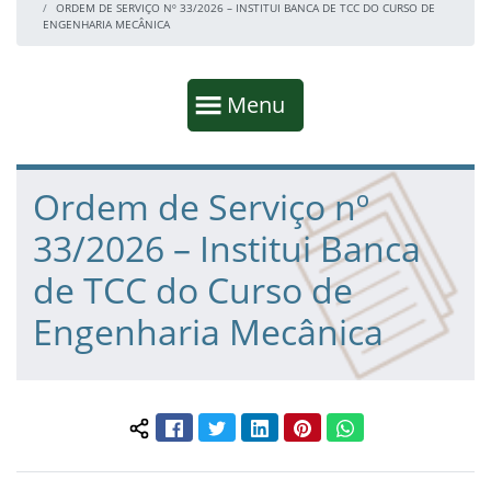
ORDEM DE SERVIÇO Nº 33/2026 – INSTITUI BANCA DE TCC DO CURSO DE
ENGENHARIA MECÂNICA
Início da navegação
Mostrar
Menu
Fim da navegação
Início do conteúdo
Ordem de Serviço nº
33/2026 – Institui Banca
de TCC do Curso de
Engenharia Mecânica
Facebook
Twitter
LinkedIn
Pinterest
WhatsApp
Compartilhar conteúdo: