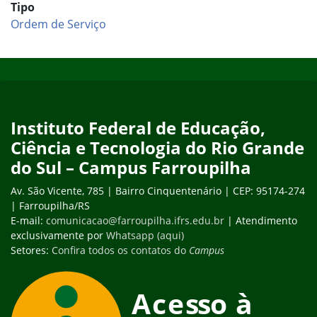
Tipo
Ordem de Serviço
Início do rodapé
Fim do conteúdo
Instituto Federal de Educação,
Ciência e Tecnologia do Rio Grande
do Sul – Campus Farroupilha
Av. São Vicente, 785 | Bairro Cinquentenário | CEP: 95174-274
| Farroupilha/RS
E-mail:
comunicacao@farroupilha.ifrs.edu.br
| Atendimento
exclusivamente por
Whatsapp (aqui)
Setores:
Confira todos os contatos do
Campus