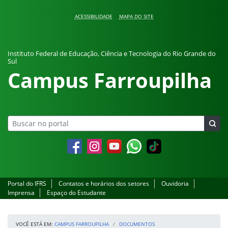
Pular para o conteúdo
ACESSIBILIDADE
MAPA DO SITE
Instituto Federal de Educação, Ciência e Tecnologia do Rio Grande do
Sul
Campus Farroupilha
Facebook
Instagram
YouTube
Whatsapp
Portal do IFRS
Contatos e horários dos setores
Ouvidoria
Imprensa
Espaço do Estudante
VOCÊ ESTÁ EM:
CAMPUS FARROUPILHA
DOCUMENTOS