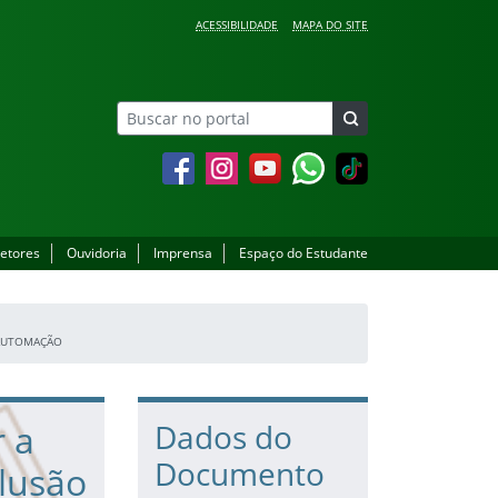
ACESSIBILIDADE
MAPA DO SITE
Facebook
Instagram
YouTube
Whatsapp
setores
Ouvidoria
Imprensa
Espaço do Estudante
 AUTOMAÇÃO
r a
Dados do
Documento
lusão