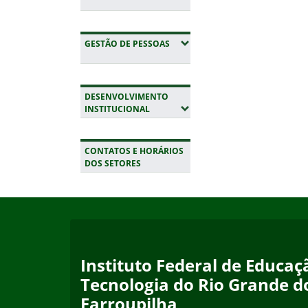
(EXPANDIR SUBMENUS)
GESTÃO DE PESSOAS
DESENVOLVIMENTO
(EXPANDIR SUBMENUS)
INSTITUCIONAL
CONTATOS E HORÁRIOS
DOS SETORES
Início do rodapé
Fim da navegação
Instituto Federal de Educaçã
Tecnologia do Rio Grande d
Farroupilha