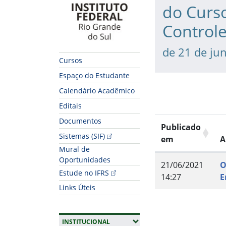
do Curs
Control
de 21 de ju
Cursos
Espaço do Estudante
Calendário Acadêmico
Editais
Documentos
Publicado
Sistemas (SIF)
em
A
Mural de
Oportunidades
21/06/2021
O
Estude no IFRS
14:27
E
Links Úteis
Fim do conteúdo
(EXPANDIR SUBMENUS)
INSTITUCIONAL