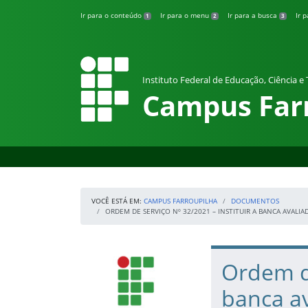
Pular para o conteúdo
Ir para o conteúdo
Ir para o menu
Ir para a busca
Ir 
1
2
3
Instituto Federal de Educação, Ciência e
Campus Far
VOCÊ ESTÁ EM:
CAMPUS FARROUPILHA
DOCUMENTOS
ORDEM DE SERVIÇO Nº 32/2021 – INSTITUIR A BANCA AVA
Início da navegação
IFRS
Início do conteúdo
Ordem de
banca a