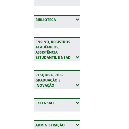
(EXPANDIR SUBMENUS)
BIBLIOTECA
ENSINO, REGISTROS
ACADÊMICOS,
ASSISTÊNCIA
(EXPANDIR SUBMENUS)
ESTUDANTIL E NEAD
PESQUISA, PÓS-
GRADUAÇÃO E
(EXPANDIR SUBMENUS)
INOVAÇÃO
(EXPANDIR SUBMENUS)
EXTENSÃO
(EXPANDIR SUBMENUS)
ADMINISTRAÇÃO