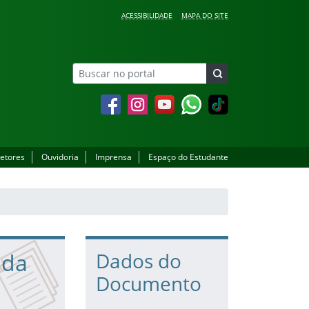
ACESSIBILIDADE
MAPA DO SITE
Facebook
Instagram
YouTube
Whatsapp
setores
Ouvidoria
Imprensa
Espaço do Estudante
 da
Dados do
Documento