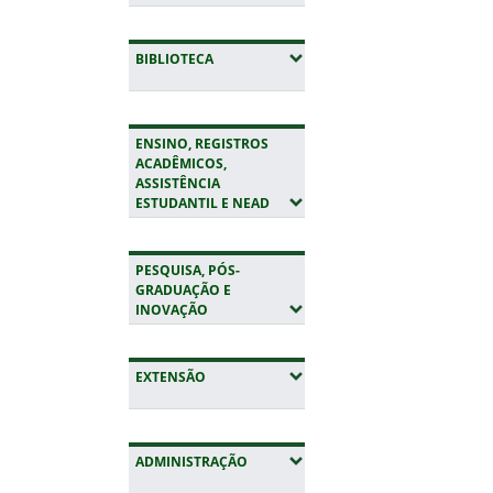
(EXPANDIR SUBMENUS)
BIBLIOTECA
ENSINO, REGISTROS
ACADÊMICOS,
ASSISTÊNCIA
(EXPANDIR SUBMENUS)
ESTUDANTIL E NEAD
PESQUISA, PÓS-
GRADUAÇÃO E
(EXPANDIR SUBMENUS)
INOVAÇÃO
(EXPANDIR SUBMENUS)
EXTENSÃO
(EXPANDIR SUBMENUS)
ADMINISTRAÇÃO