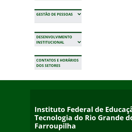
(EXPANDIR SUBMENUS)
GESTÃO DE PESSOAS
DESENVOLVIMENTO
(EXPANDIR SUBMENUS)
INSTITUCIONAL
CONTATOS E HORÁRIOS
DOS SETORES
Início do rodapé
Fim da navegação
Instituto Federal de Educaçã
Tecnologia do Rio Grande d
Farroupilha