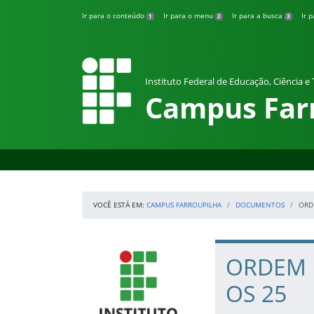
Pular para o conteúdo
Ir para o conteúdo
Ir para o menu
Ir para a busca
Ir 
1
2
3
Instituto Federal de Educação, Ciência e
Campus Far
VOCÊ ESTÁ EM:
CAMPUS FARROUPILHA
DOCUMENTOS
ORDE
Início da navegação
IFRS
Início do conteúdo
ORDEM D
OS 25