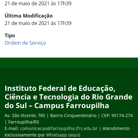
21 de maio de 2021 às 17h39
Última Modificação
21 de maio de 2021 às 17h39
Tipo
Ordem de Serviço
Início do rodapé
Fim do conteúdo
Instituto Federal de Educação,
Ciência e Tecnologia do Rio Grande
do Sul – Campus Farroupilha
Av. São Vicente, 785 | Bairro Cinquentenário | CEP: 95174-274
| Farroupilha/RS
E-mail:
comunicacao@farroupilha.ifrs.edu.br
| Atendimento
exclusivamente por
Whatsapp (aqui)