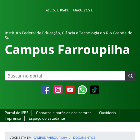
Pular para o conteúdo
ACESSIBILIDADE
MAPA DO SITE
Instituto Federal de Educação, Ciência e Tecnologia do Rio Grande do
Sul
Campus Farroupilha
Facebook
Instagram
YouTube
Whatsapp
Portal do IFRS
Contatos e horários dos setores
Ouvidoria
Imprensa
Espaço do Estudante
VOCÊ ESTÁ EM:
CAMPUS FARROUPILHA
DOCUMENTOS