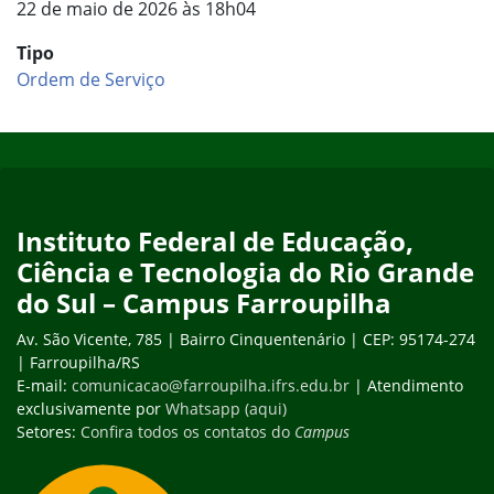
22 de maio de 2026 às 18h04
Tipo
Ordem de Serviço
Início do rodapé
Fim do conteúdo
Instituto Federal de Educação,
Ciência e Tecnologia do Rio Grande
do Sul – Campus Farroupilha
Av. São Vicente, 785 | Bairro Cinquentenário | CEP: 95174-274
| Farroupilha/RS
E-mail:
comunicacao@farroupilha.ifrs.edu.br
| Atendimento
exclusivamente por
Whatsapp (aqui)
Setores:
Confira todos os contatos do
Campus