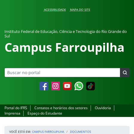
Pular para o conteúdo
ACESSIBILIDADE
MAPA DO SITE
Instituto Federal de Educação, Ciência e Tecnologia do Rio Grande do
Sul
Campus Farroupilha
Facebook
Instagram
YouTube
Whatsapp
Portal do IFRS
Contatos e horários dos setores
Ouvidoria
Imprensa
Espaço do Estudante
VOCÊ ESTÁ EM:
CAMPUS FARROUPILHA
DOCUMENTOS