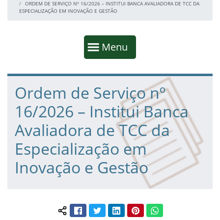
ORDEM DE SERVIÇO Nº 16/2026 – INSTITUI BANCA AVALIADORA DE TCC DA
ESPECIALIZAÇÃO EM INOVAÇÃO E GESTÃO
Início da navegação
Mostrar
Menu
Fim da navegação
Início do conteúdo
Ordem de Serviço nº
16/2026 – Institui Banca
Avaliadora de TCC da
Especialização em
Inovação e Gestão
Facebook
Twitter
LinkedIn
Pinterest
WhatsApp
Compartilhar conteúdo: