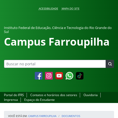
Pular para o conteúdo
ACESSIBILIDADE
MAPA DO SITE
Instituto Federal de Educação, Ciência e Tecnologia do Rio Grande do
Sul
Campus Farroupilha
Facebook
Instagram
YouTube
Whatsapp
Portal do IFRS
Contatos e horários dos setores
Ouvidoria
Imprensa
Espaço do Estudante
VOCÊ ESTÁ EM:
CAMPUS FARROUPILHA
DOCUMENTOS