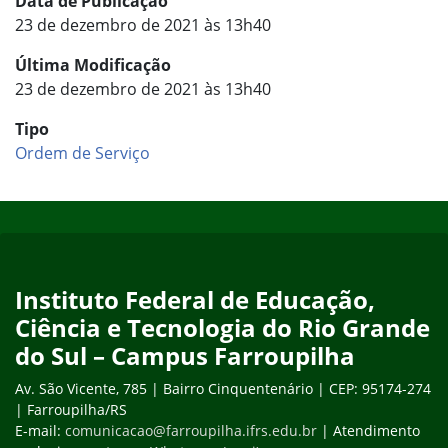
Data de Publicação
23 de dezembro de 2021 às 13h40
Última Modificação
23 de dezembro de 2021 às 13h40
Tipo
Ordem de Serviço
Início do rodapé
Fim do conteúdo
Instituto Federal de Educação,
Ciência e Tecnologia do Rio Grande
do Sul – Campus Farroupilha
Av. São Vicente, 785 | Bairro Cinquentenário | CEP: 95174-274
| Farroupilha/RS
E-mail:
comunicacao@farroupilha.ifrs.edu.br
| Atendimento