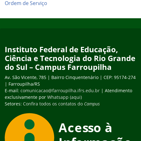
Ordem de Serviço
Início do rodapé
Fim do conteúdo
Instituto Federal de Educação,
Ciência e Tecnologia do Rio Grande
do Sul – Campus Farroupilha
Av. São Vicente, 785 | Bairro Cinquentenário | CEP: 95174-274
| Farroupilha/RS
E-mail:
comunicacao@farroupilha.ifrs.edu.br
| Atendimento
exclusivamente por
Whatsapp (aqui)
Setores:
Confira todos os contatos do
Campus