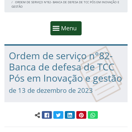
ORDEM DE SERVIÇO N°82- BANCA DE DEFESA DE TCC PÓS EM INOVAÇÃO E
GESTÃO
Início da navegação
Mostrar
Menu
Fim da navegação
Início do conteúdo
Ordem de serviço n°82-
Banca de defesa de TCC
Pós em Inovação e gestão
de 13 de dezembro de 2023
Facebook
Twitter
LinkedIn
Pinterest
WhatsApp
Compartilhar conteúdo: