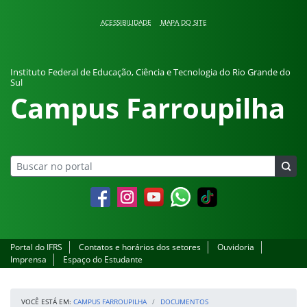
Pular para o conteúdo
ACESSIBILIDADE
MAPA DO SITE
Instituto Federal de Educação, Ciência e Tecnologia do Rio Grande do
Sul
Campus Farroupilha
Facebook
Instagram
YouTube
Whatsapp
Portal do IFRS
Contatos e horários dos setores
Ouvidoria
Imprensa
Espaço do Estudante
VOCÊ ESTÁ EM:
CAMPUS FARROUPILHA
DOCUMENTOS