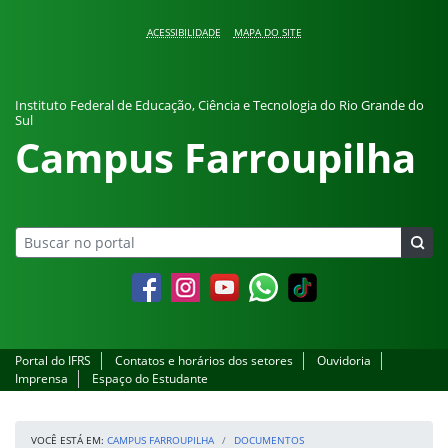
Pular para o conteúdo
ACESSIBILIDADE
MAPA DO SITE
Instituto Federal de Educação, Ciência e Tecnologia do Rio Grande do
Sul
Campus Farroupilha
Facebook
Instagram
YouTube
Whatsapp
Portal do IFRS
Contatos e horários dos setores
Ouvidoria
Imprensa
Espaço do Estudante
VOCÊ ESTÁ EM:
CAMPUS FARROUPILHA
DOCUMENTOS