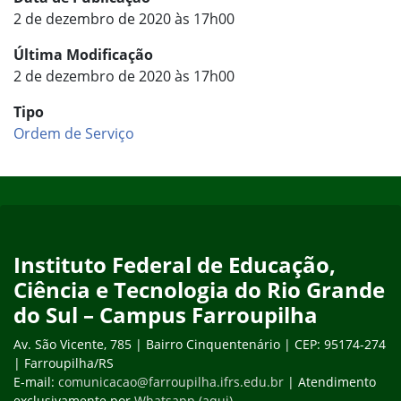
2 de dezembro de 2020 às 17h00
Última Modificação
2 de dezembro de 2020 às 17h00
Tipo
Ordem de Serviço
Início do rodapé
Fim do conteúdo
Instituto Federal de Educação,
Ciência e Tecnologia do Rio Grande
do Sul – Campus Farroupilha
Av. São Vicente, 785 | Bairro Cinquentenário | CEP: 95174-274
| Farroupilha/RS
E-mail:
comunicacao@farroupilha.ifrs.edu.br
| Atendimento
exclusivamente por
Whatsapp (aqui)