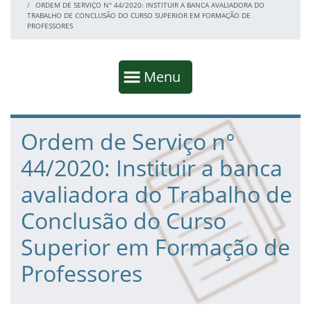
ORDEM DE SERVIÇO N° 44/2020: INSTITUIR A BANCA AVALIADORA DO
TRABALHO DE CONCLUSÃO DO CURSO SUPERIOR EM FORMAÇÃO DE
PROFESSORES
Início da navegação
Mostrar
Menu
Fim da navegação
Início do conteúdo
Ordem de Serviço n°
44/2020: Instituir a banca
avaliadora do Trabalho de
Conclusão do Curso
Superior em Formação de
Professores