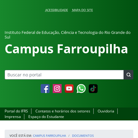
Pular para o conteúdo
ACESSIBILIDADE
MAPA DO SITE
Instituto Federal de Educação, Ciência e Tecnologia do Rio Grande do
Sul
Campus Farroupilha
Facebook
Instagram
YouTube
Whatsapp
Portal do IFRS
Contatos e horários dos setores
Ouvidoria
Imprensa
Espaço do Estudante
VOCÊ ESTÁ EM:
CAMPUS FARROUPILHA
DOCUMENTOS