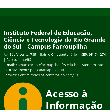
Início do rodapé
Fim do conteúdo
Instituto Federal de Educação,
Ciência e Tecnologia do Rio Grande
do Sul – Campus Farroupilha
Av. São Vicente, 785 | Bairro Cinquentenário | CEP: 95174-274
| Farroupilha/RS
E-mail:
comunicacao@farroupilha.ifrs.edu.br
| Atendimento
exclusivamente por
Whatsapp (aqui)
Setores:
Confira todos os contatos do
Campus