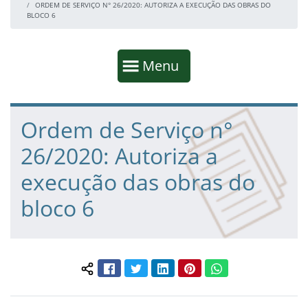
ORDEM DE SERVIÇO N° 26/2020: AUTORIZA A EXECUÇÃO DAS OBRAS DO
BLOCO 6
Início da navegação
Mostrar
Menu
Fim da navegação
Início do conteúdo
Ordem de Serviço n°
26/2020: Autoriza a
execução das obras do
bloco 6
Facebook
Twitter
LinkedIn
Pinterest
WhatsApp
Compartilhar conteúdo: