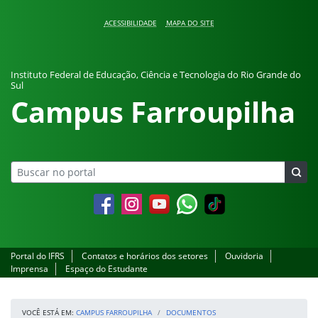
Pular para o conteúdo
ACESSIBILIDADE
MAPA DO SITE
Instituto Federal de Educação, Ciência e Tecnologia do Rio Grande do
Sul
Campus Farroupilha
Facebook
Instagram
YouTube
Whatsapp
Portal do IFRS
Contatos e horários dos setores
Ouvidoria
Imprensa
Espaço do Estudante
VOCÊ ESTÁ EM:
CAMPUS FARROUPILHA
DOCUMENTOS