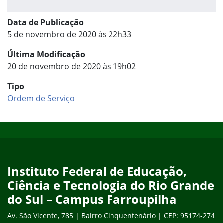
Data de Publicação
5 de novembro de 2020 às 22h33
Última Modificação
20 de novembro de 2020 às 19h02
Tipo
Ordem de Serviço
Início do rodapé
Fim do conteúdo
Instituto Federal de Educação,
Ciência e Tecnologia do Rio Grande
do Sul – Campus Farroupilha
Av. São Vicente, 785 | Bairro Cinquentenário | CEP: 95174-274