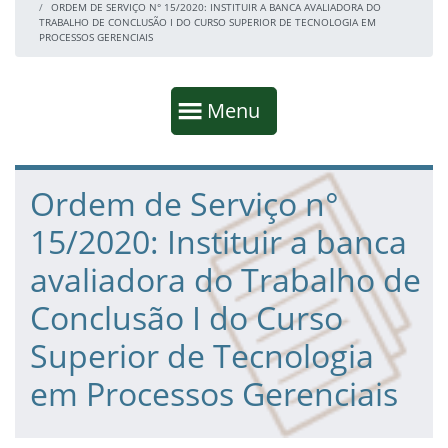
ORDEM DE SERVIÇO N° 15/2020: INSTITUIR A BANCA AVALIADORA DO
TRABALHO DE CONCLUSÃO I DO CURSO SUPERIOR DE TECNOLOGIA EM
PROCESSOS GERENCIAIS
Início da navegação
Mostrar
Menu
Fim da navegação
Início do conteúdo
Ordem de Serviço n°
15/2020: Instituir a banca
avaliadora do Trabalho de
Conclusão I do Curso
Superior de Tecnologia
em Processos Gerenciais