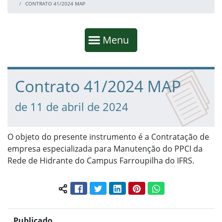
CONTRATO 41/2024 MAP
Início da navegação
Mostrar
Menu
Fim da navegação
Início do conteúdo
Contrato 41/2024 MAP
de 11 de abril de 2024
O objeto do presente instrumento é a Contratação de
empresa especializada para Manutenção do PPCI da
Rede de Hidrante do Campus Farroupilha do IFRS.
Facebook
Twitter
LinkedIn
Pinterest
WhatsApp
Compartilhar conteúdo:
Publicado