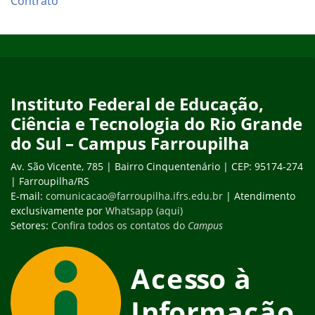
Contrato
Início do rodapé
Fim do conteúdo
Instituto Federal de Educação,
Ciência e Tecnologia do Rio Grande
do Sul – Campus Farroupilha
Av. São Vicente, 785 | Bairro Cinquentenário | CEP: 95174-274
| Farroupilha/RS
E-mail:
comunicacao@farroupilha.ifrs.edu.br
| Atendimento
exclusivamente por
Whatsapp (aqui)
Setores:
Confira todos os contatos do
Campus