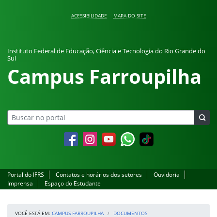
Pular para o conteúdo
ACESSIBILIDADE
MAPA DO SITE
Instituto Federal de Educação, Ciência e Tecnologia do Rio Grande do
Sul
Campus Farroupilha
Facebook
Instagram
YouTube
Whatsapp
Portal do IFRS
Contatos e horários dos setores
Ouvidoria
Imprensa
Espaço do Estudante
VOCÊ ESTÁ EM:
CAMPUS FARROUPILHA
DOCUMENTOS