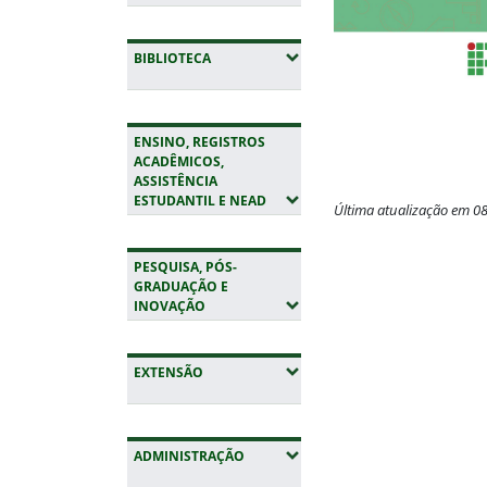
(EXPANDIR SUBMENUS)
BIBLIOTECA
ENSINO, REGISTROS
ACADÊMICOS,
ASSISTÊNCIA
(EXPANDIR SUBMENUS)
ESTUDANTIL E NEAD
Última atualização em 0
Fim do conteúdo
PESQUISA, PÓS-
GRADUAÇÃO E
(EXPANDIR SUBMENUS)
INOVAÇÃO
(EXPANDIR SUBMENUS)
EXTENSÃO
(EXPANDIR SUBMENUS)
ADMINISTRAÇÃO