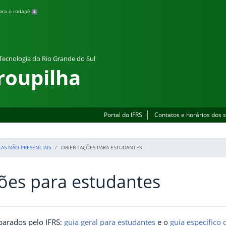
para o rodapé
4
 Tecnologia do Rio Grande do Sul
roupilha
Portal do IFRS
Contatos e horários dos 
CAS NÃO PRESENCIAIS
ORIENTAÇÕES PARA ESTUDANTES
ões para estudantes
eparados pelo IFRS:
guia geral para estudantes
e o
guia específico