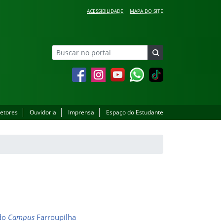
ACESSIBILIDADE
MAPA DO SITE
Facebook
Instagram
YouTube
Whatsapp
setores
Ouvidoria
Imprensa
Espaço do Estudante
 do
Campus
Farroupilha