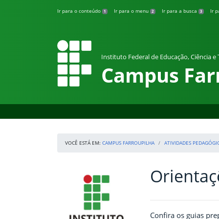
Pular para o conteúdo
Ir para o conteúdo
Ir para o menu
Ir para a busca
Ir 
1
2
3
Instituto Federal de Educação, Ciência e
Campus Far
VOCÊ ESTÁ EM:
CAMPUS FARROUPILHA
ATIVIDADES PEDAGÓGI
Orientaç
Início da navegação
IFRS
Início do conteúdo
Confira os guias pr