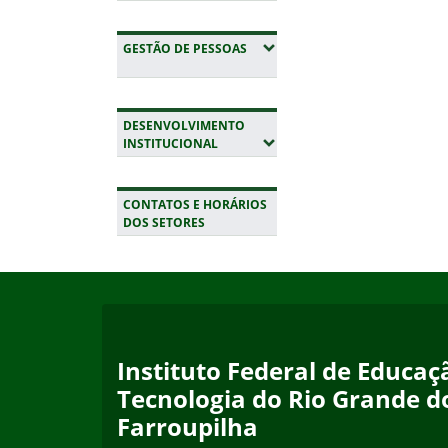
(EXPANDIR SUBMENUS)
GESTÃO DE PESSOAS
DESENVOLVIMENTO
(EXPANDIR SUBMENUS)
INSTITUCIONAL
CONTATOS E HORÁRIOS
DOS SETORES
Início do rodapé
Fim da navegação
Instituto Federal de Educaçã
Tecnologia do Rio Grande d
Farroupilha