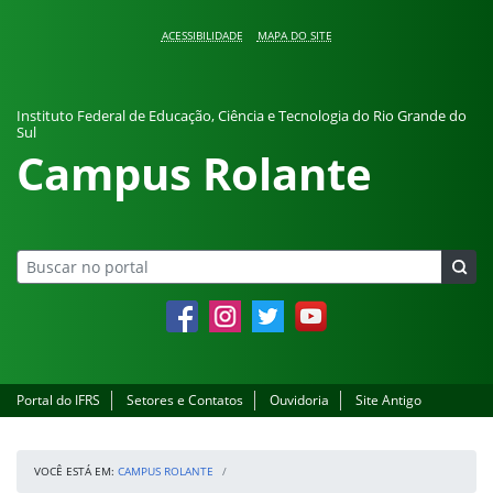
Pular para o conteúdo
ACESSIBILIDADE
MAPA DO SITE
Instituto Federal de Educação, Ciência e Tecnologia do Rio Grande do
Sul
Campus Rolante
Facebook
Instagram
Twitter
YouTube
Portal do IFRS
Setores e Contatos
Ouvidoria
Site Antigo
VOCÊ ESTÁ EM:
CAMPUS ROLANTE