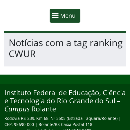
Início da navegação
Mostrar
Menu
Fim da navegação
Início do conteúdo
Notícias com a tag ranking
CWUR
Início do rodapé
Fim do conteúdo
Instituto Federal de Educação, Ciência
Endereço
e Tecnologia do Rio Grande do Sul –
Campus
Rolante
Rodovia RS-239, Km 68, Nº 3505 (Estrada Taquara/Rolante) |
CEP: 95690-000 | Rolante/RS Caixa Postal 118