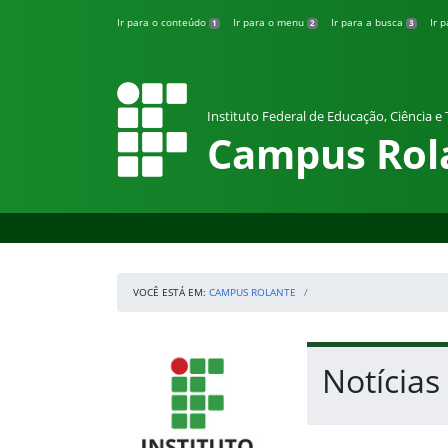
Pular para o conteúdo
Ir para o conteúdo
Ir para o menu
Ir para a busca
Ir 
1
2
3
Instituto Federal de Educação, Ciência e
Campus Rol
VOCÊ ESTÁ EM:
CAMPUS ROLANTE
Início da navegação
IFRS
Início do conteúdo
Notícias
Fim do conteúdo