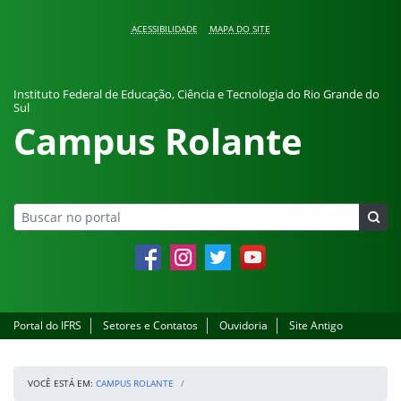
Pular para o conteúdo
ACESSIBILIDADE
MAPA DO SITE
Instituto Federal de Educação, Ciência e Tecnologia do Rio Grande do
Sul
Campus Rolante
Facebook
Instagram
Twitter
YouTube
Portal do IFRS
Setores e Contatos
Ouvidoria
Site Antigo
VOCÊ ESTÁ EM:
CAMPUS ROLANTE