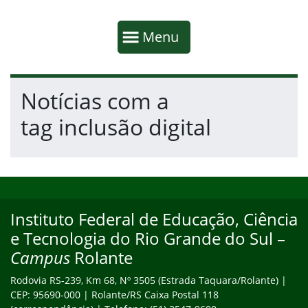
Início da navegação
Mostrar
Menu
Fim da navegação
Início do conteúdo
Notícias com a
tag inclusão digital
Início do rodapé
Fim do conteúdo
Instituto Federal de Educação, Ciência
Endereço
e Tecnologia do Rio Grande do Sul –
Campus
Rolante
Rodovia RS-239, Km 68, Nº 3505 (Estrada Taquara/Rolante) |
CEP: 95690-000 | Rolante/RS Caixa Postal 118