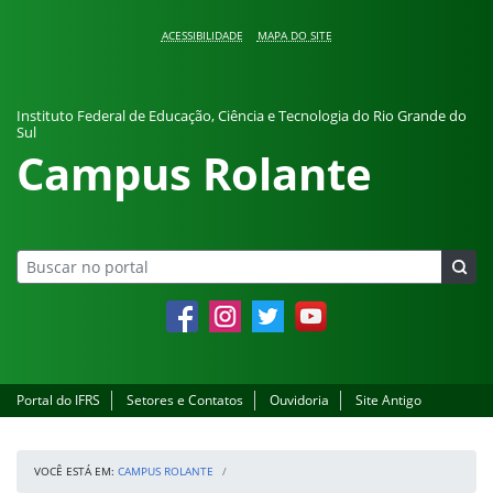
Pular para o conteúdo
ACESSIBILIDADE
MAPA DO SITE
Instituto Federal de Educação, Ciência e Tecnologia do Rio Grande do
Sul
Campus Rolante
Facebook
Instagram
Twitter
YouTube
Portal do IFRS
Setores e Contatos
Ouvidoria
Site Antigo
VOCÊ ESTÁ EM:
CAMPUS ROLANTE