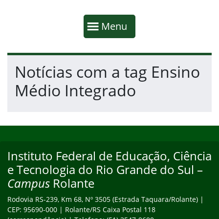
Início da navegação
Mostrar
Menu
Fim da navegação
Início do conteúdo
Notícias com a tag Ensino
Médio Integrado
Início do rodapé
Fim do conteúdo
Instituto Federal de Educação, Ciência
Endereço
e Tecnologia do Rio Grande do Sul –
Campus
Rolante
Rodovia RS-239, Km 68, Nº 3505 (Estrada Taquara/Rolante) |
CEP: 95690-000 | Rolante/RS Caixa Postal 118