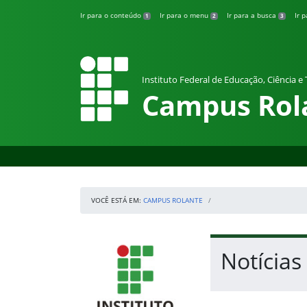
Pular para o conteúdo
Ir para o conteúdo
Ir para o menu
Ir para a busca
Ir 
1
2
3
Instituto Federal de Educação, Ciência e
Campus Rol
VOCÊ ESTÁ EM:
CAMPUS ROLANTE
Início da navegação
IFRS
Início do conteúdo
Notícias
Fim do conteúdo