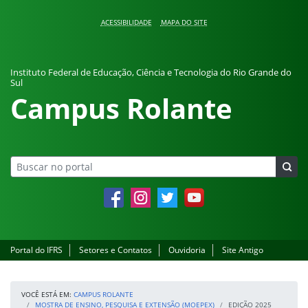
Pular para o conteúdo
ACESSIBILIDADE
MAPA DO SITE
Instituto Federal de Educação, Ciência e Tecnologia do Rio Grande do
Sul
Campus Rolante
Facebook
Instagram
Twitter
YouTube
Portal do IFRS
Setores e Contatos
Ouvidoria
Site Antigo
VOCÊ ESTÁ EM:
CAMPUS ROLANTE
MOSTRA DE ENSINO, PESQUISA E EXTENSÃO (MOEPEX)
EDIÇÃO 2025