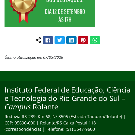
Facebook
Twitter
LinkedIn
Pinterest
WhatsApp
Compartilhar conteúdo:
Última atualização em 07/05/2026
Início do rodapé
Fim do conteúdo
Instituto Federal de Educação, Ciência
Endereço
e Tecnologia do Rio Grande do Sul –
Campus
Rolante
Rodovia RS-239, Km 68, Nº 3505 (Estrada Taquara/Rolante) |
CEP: 95690-000 | Rolante/RS Caixa Postal 118
(correspondência) | Telefone: (51) 3547-9600