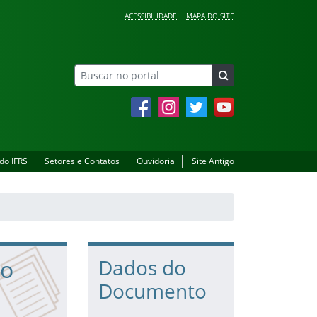
ACESSIBILIDADE
MAPA DO SITE
Facebook
Instagram
Twitter
YouTube
 do IFRS
Setores e Contatos
Ouvidoria
Site Antigo
so
Dados do
Documento