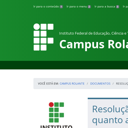
Pular para o conteúdo
Ir para o conteúdo
Ir para o menu
Ir para a busca
Ir 
1
2
3
Instituto Federal de Educação, Ciência e
Campus Rol
VOCÊ ESTÁ EM:
CAMPUS ROLANTE
DOCUMENTOS
RESOLUÇ
Início da navegação
IFRS
Início do conteúdo
Resoluçã
quanto a