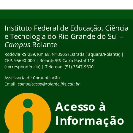
Início do rodapé
Fim do conteúdo
Instituto Federal de Educação, Ciência
Endereço
e Tecnologia do Rio Grande do Sul –
Campus
Rolante
Rodovia RS-239, Km 68, Nº 3505 (Estrada Taquara/Rolante) |
CEP: 95690-000 | Rolante/RS Caixa Postal 118
(correspondência) | Telefone: (51) 3547-9600
Assessoria de Comunicação
Email:
comunicacao@rolante.ifrs.edu.br