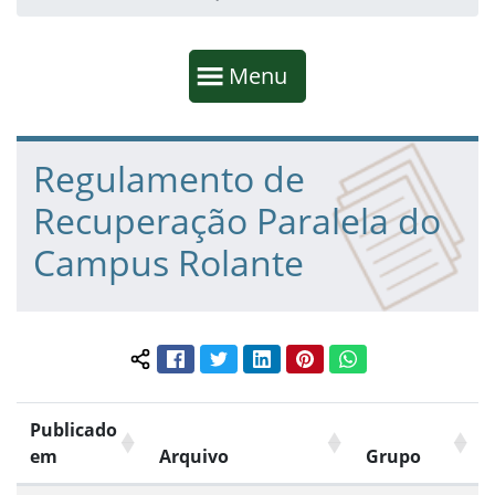
Início da navegação
Mostrar
Menu
Fim da navegação
Início do conteúdo
Regulamento de
Recuperação Paralela do
Campus Rolante
Facebook
Twitter
LinkedIn
Pinterest
WhatsApp
Compartilhar conteúdo:
Publicado
em
Arquivo
Grupo