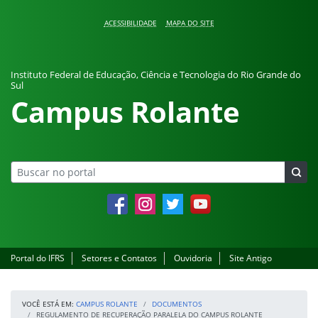
Pular para o conteúdo
ACESSIBILIDADE
MAPA DO SITE
Instituto Federal de Educação, Ciência e Tecnologia do Rio Grande do
Sul
Campus Rolante
Facebook
Instagram
Twitter
YouTube
Portal do IFRS
Setores e Contatos
Ouvidoria
Site Antigo
VOCÊ ESTÁ EM:
CAMPUS ROLANTE
DOCUMENTOS
REGULAMENTO DE RECUPERAÇÃO PARALELA DO CAMPUS ROLANTE