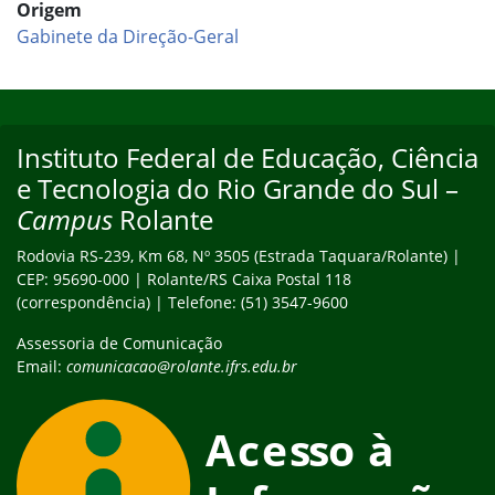
Origem
Gabinete da Direção-Geral
Início do rodapé
Fim do conteúdo
Instituto Federal de Educação, Ciência
Endereço
e Tecnologia do Rio Grande do Sul –
Campus
Rolante
Rodovia RS-239, Km 68, Nº 3505 (Estrada Taquara/Rolante) |
CEP: 95690-000 | Rolante/RS Caixa Postal 118
(correspondência) | Telefone: (51) 3547-9600
Assessoria de Comunicação
Email:
comunicacao@rolante.ifrs.edu.br