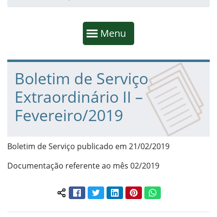
Início da navegação
Mostrar
Menu
Fim da navegação
Início do conteúdo
Boletim de Serviço
Extraordinário II –
Fevereiro/2019
Boletim de Serviço publicado em 21/02/2019
Documentação referente ao mês 02/2019
Facebook
Twitter
LinkedIn
Pinterest
WhatsApp
Compartilhar conteúdo: