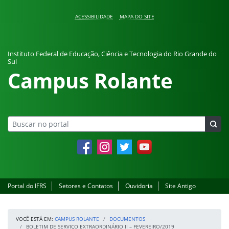
Pular para o conteúdo
ACESSIBILIDADE
MAPA DO SITE
Instituto Federal de Educação, Ciência e Tecnologia do Rio Grande do
Sul
Campus Rolante
Facebook
Instagram
Twitter
YouTube
Portal do IFRS
Setores e Contatos
Ouvidoria
Site Antigo
VOCÊ ESTÁ EM:
CAMPUS ROLANTE
DOCUMENTOS
BOLETIM DE SERVIÇO EXTRAORDINÁRIO II – FEVEREIRO/2019