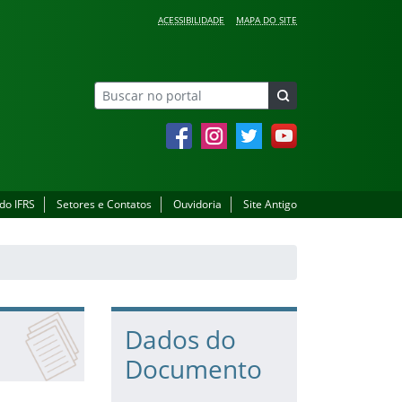
ACESSIBILIDADE
MAPA DO SITE
Facebook
Instagram
Twitter
YouTube
 do IFRS
Setores e Contatos
Ouvidoria
Site Antigo
Dados do
Documento