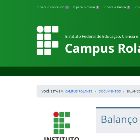
Pular para o conteúdo
Ir para o conteúdo
Ir para o menu
Ir para a busca
Ir 
1
2
3
Instituto Federal de Educação, Ciência e
Campus Rol
VOCÊ ESTÁ EM:
CAMPUS ROLANTE
DOCUMENTOS
BALANÇ
Início da navegação
IFRS
Início do conteúdo
Balanço