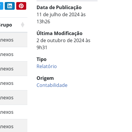
book
Twitter
LinkedIn
Pinterest
Data de Publicação
har conteúdo:
11 de julho de 2024 às
13h26
Grupo
Última Modificação
Anexos
2 de outubro de 2024 às
9h31
Anexos
Tipo
Relatório
Anexos
Origem
Anexos
Contabilidade
Anexos
Anexos
Anexos