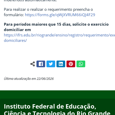
Para realizar o realizar o requerimento preencha o
formulário:
https://forms.gle/qWjXVRUM66iQJ4F29
Para períodos maiores que 15 dias, solicite o exercício
domiciliar em
https://ifrs.edu.br/riogrande/ensino/registro/requerimento/exe
domiciliares/
Facebook
Twitter
LinkedIn
Pinterest
WhatsApp
Compartilhar conteúdo:
Última atualização em 22/06/2026
Início do rodapé
Fim do conteúdo
Instituto Federal de Educação,
Ciência e Tecnologia do Rio Grande