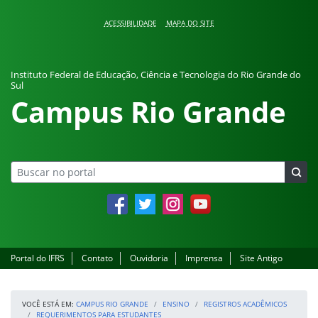
Pular para o conteúdo
ACESSIBILIDADE
MAPA DO SITE
Instituto Federal de Educação, Ciência e Tecnologia do Rio Grande do
Sul
Campus Rio Grande
Facebook
Twitter
Instagram
YouTube
Portal do IFRS
Contato
Ouvidoria
Imprensa
Site Antigo
VOCÊ ESTÁ EM:
CAMPUS RIO GRANDE
ENSINO
REGISTROS ACADÊMICOS
REQUERIMENTOS PARA ESTUDANTES