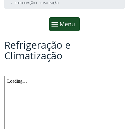
REFRIGERAÇÃO E CLIMATIZAÇÃO
Início da navegação
Mostrar
Menu
Refrigeração e
Fim da navegação
Início do conteúdo
Climatização