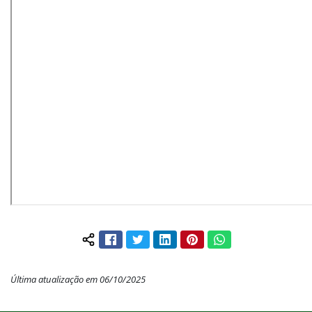
Facebook
Twitter
LinkedIn
Pinterest
WhatsApp
Compartilhar conteúdo:
Última atualização em 06/10/2025
Início do rodapé
Fim do conteúdo