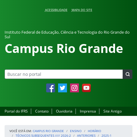
Pular para o conteúdo
ACESSIBILIDADE
MAPA DO SITE
Instituto Federal de Educação, Ciência e Tecnologia do Rio Grande do
Sul
Campus Rio Grande
Facebook
Twitter
Instagram
YouTube
Portal do IFRS
Contato
Ouvidoria
Imprensa
Site Antigo
VOCÊ ESTÁ EM:
CAMPUS RIO GRANDE
ENSINO
HORÁRIO
TÉCNICOS SUBSEQUENTES //// 2026-2
ANTERIORES
2025-1