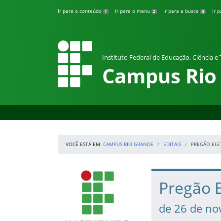
Pular para o conteúdo
Ir para o conteúdo
Ir para o menu
Ir para a busca
Ir 
1
2
3
Instituto Federal de Educação, Ciência e
Campus Rio
VOCÊ ESTÁ EM:
CAMPUS RIO GRANDE
EDITAIS
PREGÃO EL
Início da navegação
IFRS
Início do conteúdo
Pregão 
de 26 de n