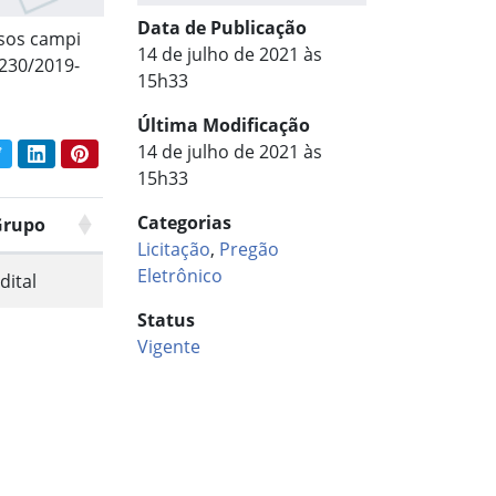
Data de Publicação
rsos campi
14 de julho de 2021 às
0230/2019-
15h33
Última Modificação
14 de julho de 2021 às
book
Twitter
LinkedIn
Pinterest
har conteúdo:
15h33
Categorias
Grupo
Licitação
,
Pregão
Eletrônico
dital
Status
Vigente