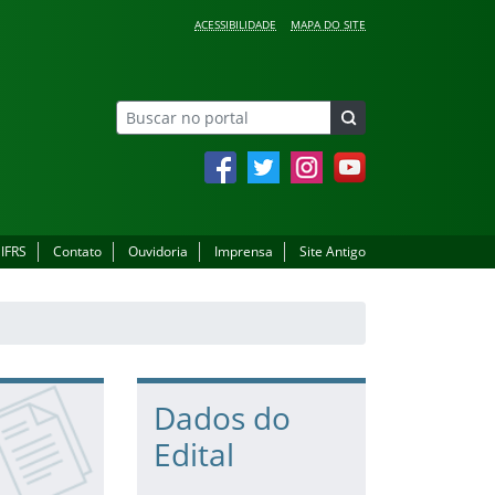
ACESSIBILIDADE
MAPA DO SITE
Facebook
Twitter
Instagram
YouTube
 IFRS
Contato
Ouvidoria
Imprensa
Site Antigo
Dados do
Edital