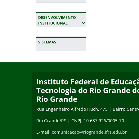
DESENVOLVIMENTO
(EXPANDIR SUBMENUS)
INSTITUCIONAL
SISTEMAS
Início do rodapé
Fim da navegação
Instituto Federal de Educaçã
Tecnologia do Rio Grande d
Rio Grande
Rua Engenheiro Alfredo Huch, 475 | Bairro Centr
Rio Grande/RS | CNPJ: 10.637.926/0005-70
E-mail:
comunicacao@riogrande.ifrs.edu.br