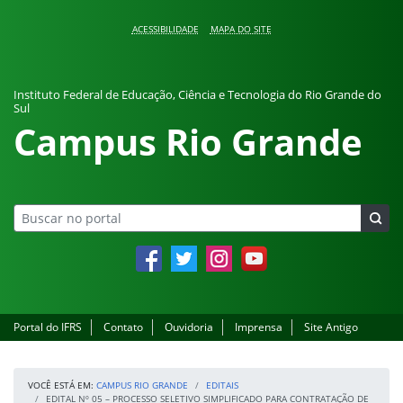
Pular para o conteúdo
ACESSIBILIDADE
MAPA DO SITE
Instituto Federal de Educação, Ciência e Tecnologia do Rio Grande do
Sul
Campus Rio Grande
Facebook
Twitter
Instagram
YouTube
Portal do IFRS
Contato
Ouvidoria
Imprensa
Site Antigo
VOCÊ ESTÁ EM:
CAMPUS RIO GRANDE
EDITAIS
EDITAL Nº 05 – PROCESSO SELETIVO SIMPLIFICADO PARA CONTRATAÇÃO DE