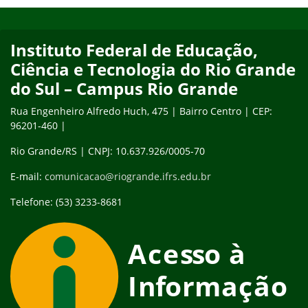
Início do rodapé
Fim do conteúdo
Instituto Federal de Educação,
Ciência e Tecnologia do Rio Grande
do Sul – Campus Rio Grande
Rua Engenheiro Alfredo Huch, 475 | Bairro Centro | CEP:
96201-460 |
Rio Grande/RS | CNPJ: 10.637.926/0005-70
E-mail:
comunicacao@riogrande.ifrs.edu.br
Telefone: (53) 3233-8681