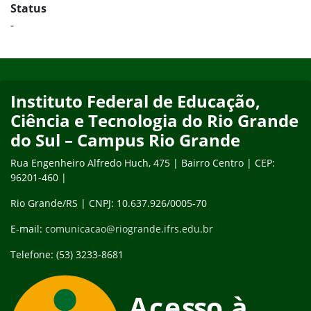
Status
-
Início do rodapé
Fim do conteúdo
Instituto Federal de Educação,
Ciência e Tecnologia do Rio Grande
do Sul – Campus Rio Grande
Rua Engenheiro Alfredo Huch, 475 | Bairro Centro | CEP:
96201-460 |
Rio Grande/RS | CNPJ: 10.637.926/0005-70
E-mail:
comunicacao@riogrande.ifrs.edu.br
Telefone: (53) 3233-8681