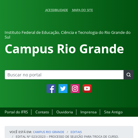
Pular para o conteúdo
ACESSIBILIDADE
MAPA DO SITE
Instituto Federal de Educação, Ciência e Tecnologia do Rio Grande do
Sul
Campus Rio Grande
Facebook
Twitter
Instagram
YouTube
Portal do IFRS
Contato
Ouvidoria
Imprensa
Site Antigo
VOCÊ ESTÁ EM:
CAMPUS RIO GRANDE
EDITAIS
EDITAL Nº 023/2023 – PROCESSO DE SELEÇÃO PARA TROCA DE CURSO,