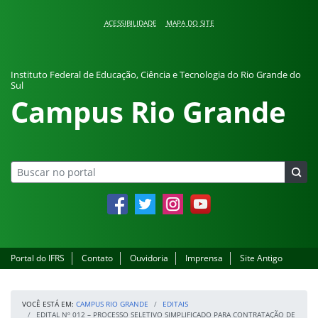
Pular para o conteúdo
ACESSIBILIDADE
MAPA DO SITE
Instituto Federal de Educação, Ciência e Tecnologia do Rio Grande do
Sul
Campus Rio Grande
Facebook
Twitter
Instagram
YouTube
Portal do IFRS
Contato
Ouvidoria
Imprensa
Site Antigo
VOCÊ ESTÁ EM:
CAMPUS RIO GRANDE
EDITAIS
EDITAL Nº 012 – PROCESSO SELETIVO SIMPLIFICADO PARA CONTRATAÇÃO DE